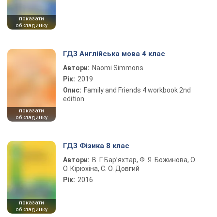
показати
обкладинку
ГДЗ Англійська мова 4 клас
Автори:
Naomi Simmons
Рік:
2019
Опис:
Family and Friends 4 workbook 2nd
edition
показати
обкладинку
ГДЗ Фізика 8 клас
Автори:
В. Г. Бар’яхтар, Ф. Я. Божинова, О.
О. Кірюхіна, С. О. Довгий
Рік:
2016
показати
обкладинку