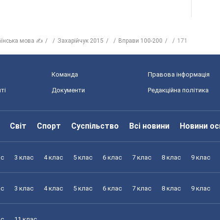
аїнська мова ✍
Захарійчук 2015
Вправи 100-200
171
Команда
Правова інформація
ті
Документи
Редакційна політика
Світ
Спорт
Суспільство
Всі новини
Новини ос
ас
3 клас
4 клас
5 клас
6 клас
7 клас
8 клас
9 клас
ас
3 клас
4 клас
5 клас
6 клас
7 клас
8 клас
9 клас
ас
11 клас