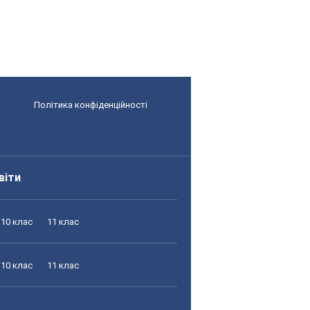
Політика конфіденційності
віти
10 клас
11 клас
10 клас
11 клас