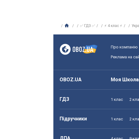
✅ ГДЗ ✅
⚡ 4 клас ⚡
Укр
Про компанію
Реклама на сай
OBOZ.UA
Моя Школа
ГДЗ
1 клас
2 кл
Підручники
1 клас
2 кл
ДПА
4 клас
9 кл