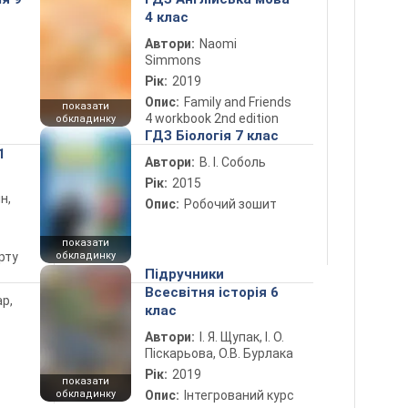
4 клас
Автори:
Naomi
Simmons
Рік:
2019
Опис:
Family and Friends
показати
4 workbook 2nd edition
обкладинку
ГДЗ Біологія 7 клас
1
Автори:
В. І. Соболь
Рік:
2015
н,
Опис:
Робочий зошит
показати
рту
обкладинку
Підручники
Всесвітня історія 6
ар,
клас
Автори:
І. Я. Щупак, І. О.
Піскарьова, О.В. Бурлака
Рік:
2019
показати
обкладинку
Опис:
Інтегрований курс