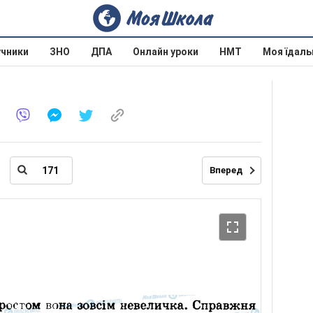
учники
ЗНО
ДПА
Онлайн уроки
НМТ
Моя їдаль
Вперед