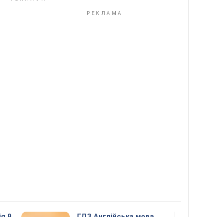
ія 9
ГДЗ Англійська мова