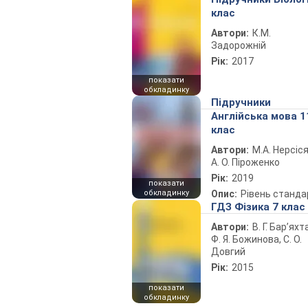
клас
Автори:
К.М.
Задорожній
Рік:
2017
показати
обкладинку
Підручники
Англійська мова 1
клас
Автори:
М.А. Нерсіся
А. О. Піроженко
Рік:
2019
показати
обкладинку
Опис:
Рівень станда
ГДЗ Фізика 7 клас
Автори:
В. Г. Бар’яхт
Ф. Я. Божинова, С. О.
Довгий
Рік:
2015
показати
обкладинку