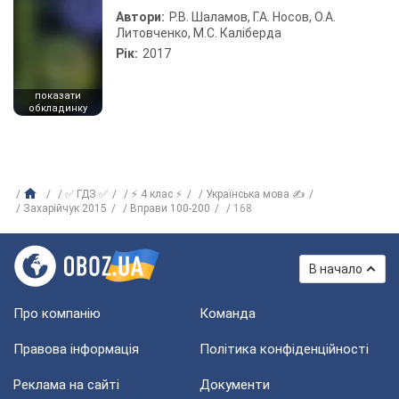
Автори:
Р.В. Шаламов, Г.А. Носов, О.А.
Литовченко, М.С. Каліберда
Рік:
2017
показати
обкладинку
✅ ГДЗ ✅
⚡ 4 клас ⚡
Українська мова ✍
Захарійчук 2015
Вправи 100-200
168
В начало
Про компанію
Команда
Правова інформація
Політика конфіденційності
Реклама на сайті
Документи