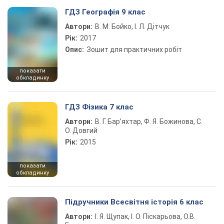
Play Video
ГДЗ Географія 9 клас
Автори:
В. М. Бойко, І. Л. Дітчук
Рік:
2017
Опис:
Зошит для практичних робіт
показати
обкладинку
ГДЗ Фізика 7 клас
Автори:
В. Г. Бар’яхтар, Ф. Я. Божинова, С.
О. Довгий
Рік:
2015
показати
обкладинку
Підручники Всесвітня історія 6 клас
Автори:
І. Я. Щупак, І. О. Піскарьова, О.В.