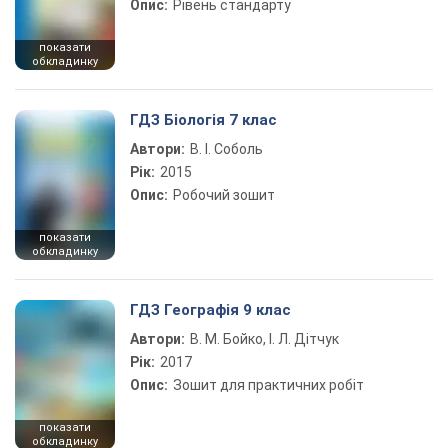
Опис:
Рівень стандарту
показати
обкладинку
ГДЗ Біологія 7 клас
Автори:
В. І. Соболь
Рік:
2015
Опис:
Робочий зошит
показати
обкладинку
ГДЗ Географія 9 клас
Автори:
В. М. Бойко, І. Л. Дітчук
Рік:
2017
Опис:
Зошит для практичних робіт
показати
обкладинку