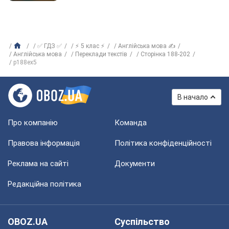
✅ ГДЗ ✅
⚡ 5 клас ⚡
Англійська мова ✍
Англійська мова
Переклади текстів
Сторінка 188-202
p188ex5
В начало
Про компанію
Команда
Правова інформація
Політика конфіденційності
Реклама на сайті
Документи
Редакційна політика
OBOZ.UA
Суспільство