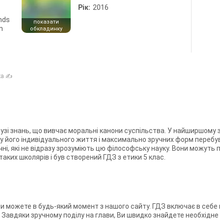
Рік:
2016
ends
показати
n
обкладинку
ка ✍
узі знань, що вивчає моральні канони суспільства. У найширшому 
 його індивідуального життя і максимально зручних форм перебува
і, які не відразу зрозуміють цю філософську науку. Вони можуть п
 таких школярів і був створений ГДЗ з етики 5 клас.
 можете в будь-який момент з нашого сайту. ГДЗ включає в себе в
гів. Завдяки зручному поділу на глави, Ви швидко знайдете необхід