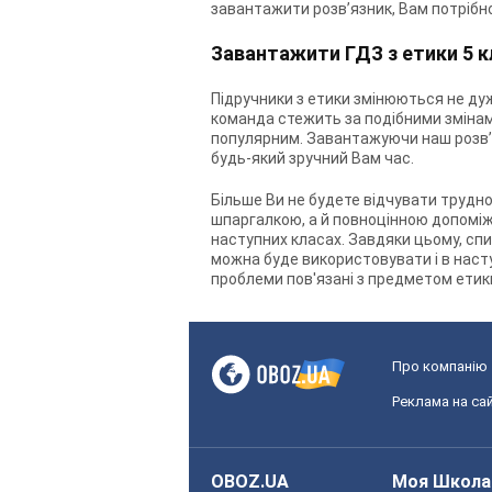
завантажити розв’язник, Вам потрібн
Завантажити ГДЗ з етики 5 к
Підручники з етики змінюються не ду
команда стежить за подібними змінами
популярним. Завантажуючи наш розв’яз
будь-який зручний Вам час.
Більше Ви не будете відчувати трудно
шпаргалкою, а й повноцінною допоміжн
наступних класах. Завдяки цьому, спи
можна буде використовувати і в наст
проблеми пов'язані з предметом етики
Про компанію
Реклама на сай
OBOZ.UA
Моя Школа