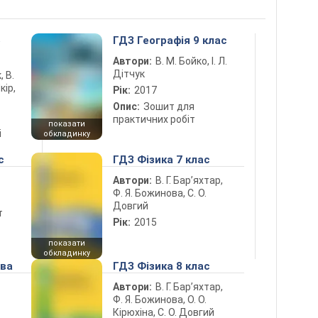
5
ГДЗ Географія 9 клас
Автори:
В. М. Бойко, І. Л.
Дітчук
, В.
кір,
Рік:
2017
Опис:
Зошит для
практичних робіт
показати
і
обкладинку
с
ГДЗ Фізика 7 клас
Автори:
В. Г. Бар’яхтар,
Ф. Я. Божинова, С. О.
Довгий
т
Рік:
2015
показати
обкладинку
ова
ГДЗ Фізика 8 клас
Автори:
В. Г. Бар’яхтар,
Ф. Я. Божинова, О. О.
Кірюхіна, С. О. Довгий