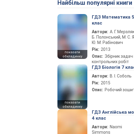
Найбільш популярні книги
ГДЗ Математика 
клас
Автори:
А. Г. Мерзляк
Б. Полонський, М. С. Я
Ю. М. Рабінович
Рік:
2013
показати
Опис:
Збірник задач 
обкладинку
контрольних робіт
ГДЗ Біологія 7 кла
Автори:
В. І. Соболь
Рік:
2015
Опис:
Робочий зоши
показати
обкладинку
ГДЗ Англійська м
4 клас
Автори:
Naomi
Simmons