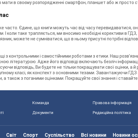
о мати в своєму розпорядженні смартфон, планшет або ж просто с
лас
же часто. Єдине, що книги можуть час від часу перевидаватися, о
. І коли таке трапляється, ми вносимо необхідні корективи в ГДЗ,
ник, можете не сумніватися, що в ньому присутні потрібні відпов
щі з контрольними і самостійними роботами з етики. Наш розв’язни
ою літературою. Адже його відповіді включають безліч інформації,
суючи відповідь, Ви будете не тільки покращувати свої оцінки, а 
упному класі, як конспект з основними тезами. Завантажуючи ГДЗ 
, а також з поганими оцінками. Покращуйте свої знання і ставайте 
Команда
Правова інформація
ті
Документи
Редакційна політика
Світ
Спорт
Суспільство
Всі новини
Новини ос