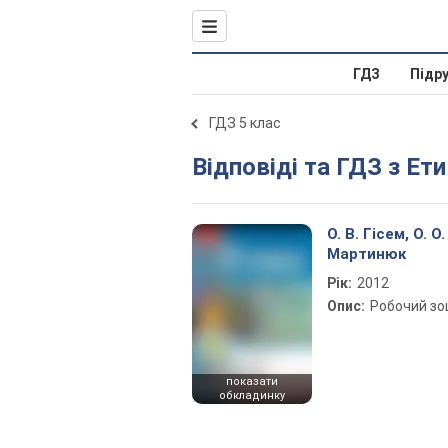
ГДЗ
Підр
ГДЗ 5 клас
Відповіді та ГДЗ з Ет
О. В. Гісем, О. О.
Мартинюк
Рік:
2012
Опис:
Робочий з
показати
обкладинку