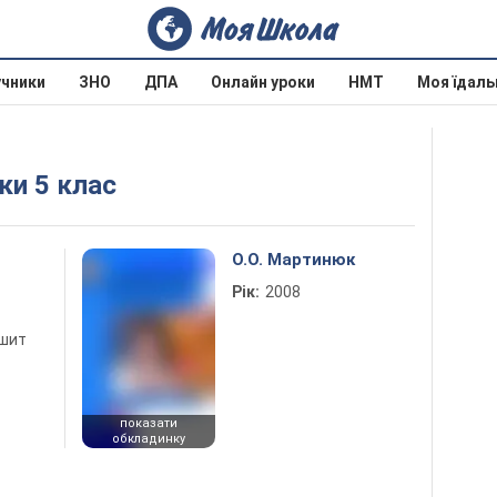
учники
ЗНО
ДПА
Онлайн уроки
НМТ
Моя їдаль
ики 5 клас
О.О. Мартинюк
Рік:
2008
ошит
показати
обкладинку