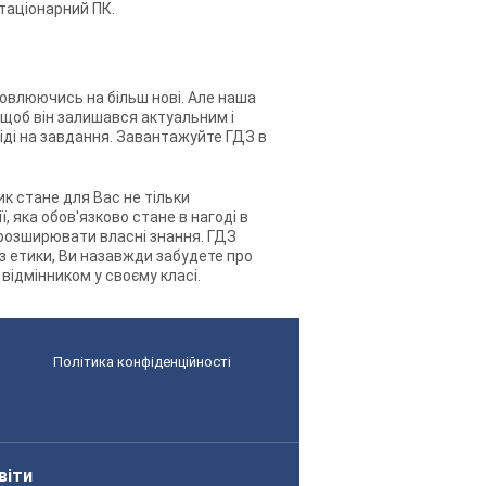
таціонарний ПК.
новлюючись на більш нові. Але наша
 щоб він залишався актуальним і
іді на завдання. Завантажуйте ГДЗ в
к стане для Вас не тільки
 яка обов'язково стане в нагоді в
й розширювати власні знання. ГДЗ
з етики, Ви назавжди забудете про
відмінником у своєму класі.
Політика конфіденційності
віти