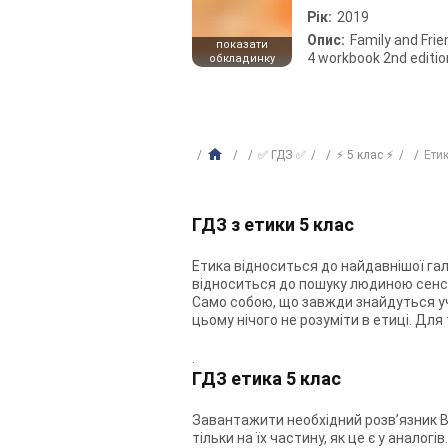
Рік:
2019
Опис:
Family and Fri
показати
4 workbook 2nd editio
обкладинку
✅ ГДЗ ✅
⚡ 5 клас ⚡
Ети
ГДЗ з етики 5 клас
Етика відноситься до найдавнішої гал
відноситься до пошуку людиною сенсу
Само собою, що завжди знайдуться учн
цьому нічого не розуміти в етиці. Для
.
ГДЗ етика 5 клас
Завантажити необхідний розв’язник Ви
тільки на їх частину, як це є у анало