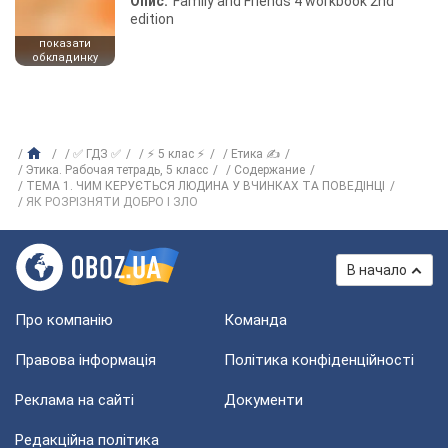
Опис:
Family and Friends 4 workbook 2nd
edition
показати
обкладинку
✅ ГДЗ ✅
⚡ 5 клас ⚡
Етика ✍
Этика. Рабочая тетрадь, 5 класс
Содержание
ТЕМА 1. ЧИМ КЕРУЄТЬСЯ ЛЮДИНА У ВЧИНКАХ ТА ПОВЕДІНЦІ
ЯК РОЗРІЗНЯТИ ДОБРО І ЗЛО
В начало
Про компанію
Команда
Правова інформація
Політика конфіденційності
Реклама на сайті
Документи
Редакційна політика