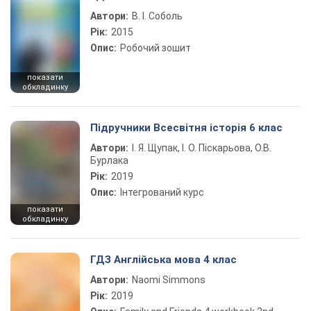
Автори:
В. І. Соболь
Рік:
2015
Опис:
Робочий зошит
показати
обкладинку
Підручники Всесвітня історія 6 клас
Автори:
І. Я. Щупак, І. О. Піскарьова, О.В.
Бурлака
Рік:
2019
Опис:
Інтегрований курс
показати
обкладинку
ГДЗ Англійська мова 4 клас
Автори:
Naomi Simmons
Рік:
2019