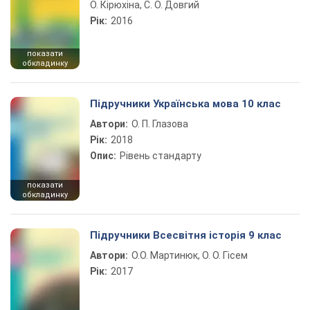
О. Кірюхіна, С. О. Довгий
Рік:
2016
показати
обкладинку
Підручники Українська мова 10 клас
Автори:
О. П. Глазова
Рік:
2018
Опис:
Рівень стандарту
показати
обкладинку
Підручники Всесвітня історія 9 клас
Автори:
О.О. Мартинюк, О. О. Гісем
Рік:
2017