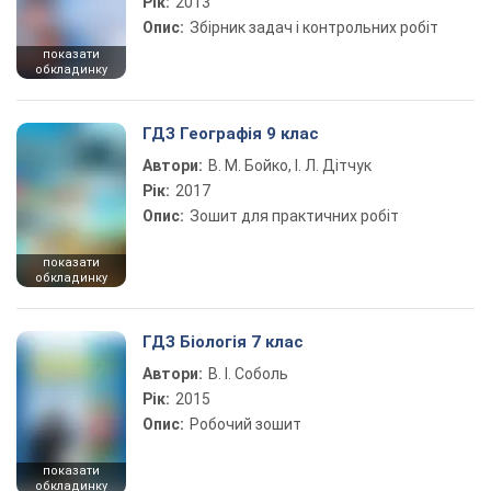
Рік:
2013
Опис:
Збірник задач і контрольних робіт
показати
обкладинку
ГДЗ Географія 9 клас
Автори:
В. М. Бойко, І. Л. Дітчук
Рік:
2017
Опис:
Зошит для практичних робіт
показати
обкладинку
ГДЗ Біологія 7 клас
Автори:
В. І. Соболь
Рік:
2015
Опис:
Робочий зошит
показати
обкладинку