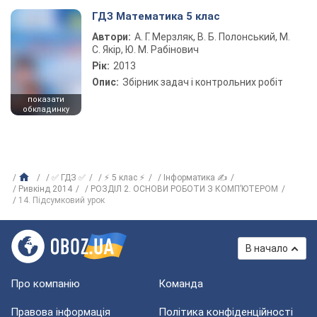
ГДЗ Математика 5 клас
Автори:
А. Г. Мерзляк, В. Б. Полонський, М.
С. Якір, Ю. М. Рабінович
Рік:
2013
Опис:
Збірник задач і контрольних робіт
показати
обкладинку
✅ ГДЗ ✅
⚡ 5 клас ⚡
Інформатика ✍
Ривкінд 2014
РОЗДІЛ 2. ОСНОВИ РОБОТИ З КОМП’ЮТЕРОМ
14. Підсумковий урок
В начало
Про компанію
Команда
Правова інформація
Політика конфіденційності