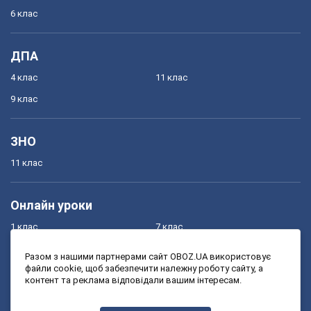
6 клас
ДПА
4 клас
11 клас
9 клас
ЗНО
11 клас
Онлайн уроки
1 клас
7 клас
2 клас
8 клас
Разом з нашими партнерами сайт OBOZ.UA використовує
файли cookie, щоб забезпечити належну роботу сайту, а
3 клас
9 клас
контент та реклама відповідали вашим інтересам.
4 клас
10 клас