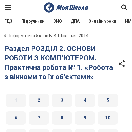
ГДЗ
Підручники
ЗНО
ДПА
Онлайн уроки
НМ
Інформатика 5 клас В. В. Шакотько 2014
Раздел РОЗДІЛ 2. ОСНОВИ
РОБОТИ З КОМП’ЮТЕРОМ.
Практична робота № 1. «Робота
з вікнами та їх об’єктами»
1
2
3
4
5
6
7
8
9
10