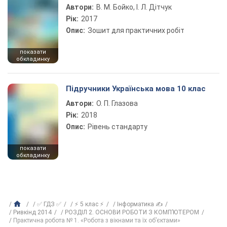
Автори:
В. М. Бойко, І. Л. Дітчук
Рік:
2017
Опис:
Зошит для практичних робіт
показати
обкладинку
Підручники Українська мова 10 клас
Автори:
О. П. Глазова
Рік:
2018
Опис:
Рівень стандарту
показати
обкладинку
✅ ГДЗ ✅
⚡ 5 клас ⚡
Інформатика ✍
Ривкінд 2014
РОЗДІЛ 2. ОСНОВИ РОБОТИ З КОМП’ЮТЕРОМ
Практична робота № 1. «Робота з вікнами та їх об’єктами»