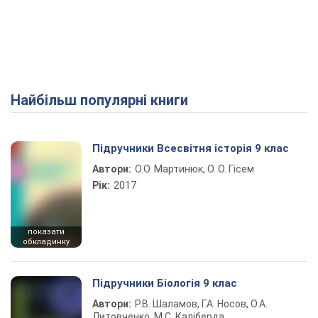
Найбільш популярні книги
Підручники Всесвітня історія 9 клас
Автори:
О.О. Мартинюк, О. О. Гісем
Рік:
2017
показати
обкладинку
Підручники Біологія 9 клас
Автори:
Р.В. Шаламов, Г.А. Носов, О.А.
Литовченко, М.С. Каліберда