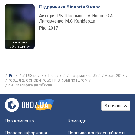
Підручники Біологія 9 клас
Автори:
Р.В. Шаламов, Г.А. Носов, О.А.
Литовченко, М.С. Каліберда
Рік:
2017
показати
обкладинку
✅ ГДЗ ✅
⚡ 5 клас ⚡
Інформатика ✍
Морзе 2013
РОЗДІЛ 2. ОСНОВИ РОБОТИ З КОМП’ЮТЕРОМ
2.4. Класифікація об’єктів
В начало
Про компанію
Команда
Правова інформація
Політика конфіденційності