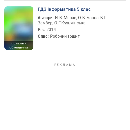
ГДЗ Інформатика 5 клас
Автори:
Н. В. Морзе, О. В. Барна, В.П.
Вембер, О. Г. Кузьмінська
Рік:
2014
Опис:
Робочий зошит
показати
обкладинку