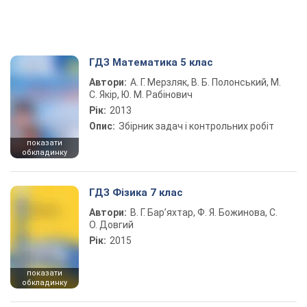
ГДЗ Математика 5 клас
Автори:
А. Г. Мерзляк, В. Б. Полонський, М.
С. Якір, Ю. М. Рабінович
Рік:
2013
Опис:
Збірник задач і контрольних робіт
показати
обкладинку
ГДЗ Фізика 7 клас
Автори:
В. Г. Бар’яхтар, Ф. Я. Божинова, С.
О. Довгий
Рік:
2015
показати
обкладинку