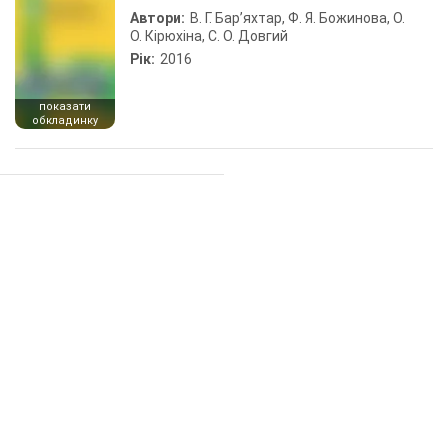
Автори:
В. Г. Бар’яхтар, Ф. Я. Божинова, О.
О. Кірюхіна, С. О. Довгий
Рік:
2016
показати
обкладинку