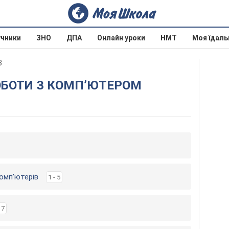
учники
ЗНО
ДПА
Онлайн уроки
НМТ
Моя їдаль
3
РОБОТИ З КОМП’ЮТЕРОМ
комп’ютерів
1 - 5
 7