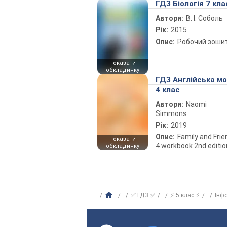
ГДЗ Біологія 7 кла
Автори:
В. І. Соболь
Рік:
2015
Опис:
Робочий зоши
показати
обкладинку
ГДЗ Англійська м
4 клас
Автори:
Naomi
Simmons
Рік:
2019
Опис:
Family and Fri
показати
4 workbook 2nd editio
обкладинку
✅ ГДЗ ✅
⚡ 5 клас ⚡
Інф