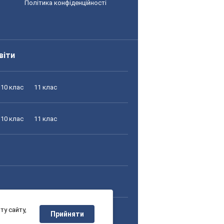
Політика конфіденційності
віти
10 клас
11 клас
10 клас
11 клас
у сайту,
10 клас
11 клас
Прийняти