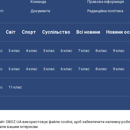
Команда
Правова інформація
ті
Документи
Редакційна політика
Світ
Спорт
Суспільство
Всі новини
Новини ос
ас
3 клас
4 клас
5 клас
6 клас
7 клас
8 клас
9 клас
ас
3 клас
4 клас
5 клас
6 клас
7 клас
8 клас
9 клас
ас
11 клас
йт OBOZ.UA використовує файли cookie, щоб забезпечити належну робот
ас
3 клас
4 клас
5 клас
6 клас
7 клас
8 клас
9 клас
дали вашим інтересам.