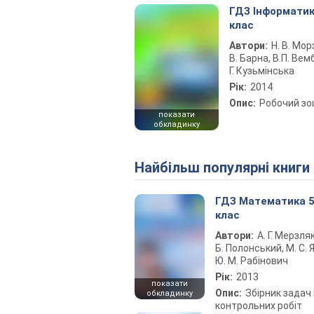
ГДЗ Інформатик
клас
Автори:
Н. В. Морз
В. Барна, В.П. Вемб
Г. Кузьмінська
Рік:
2014
Опис:
Робочий з
показати
обкладинку
Найбільш популярні книги
ГДЗ Математика 
клас
Автори:
А. Г. Мерзляк
Б. Полонський, М. С. Я
Ю. М. Рабінович
Рік:
2013
показати
Опис:
Збірник задач 
обкладинку
контрольних робіт