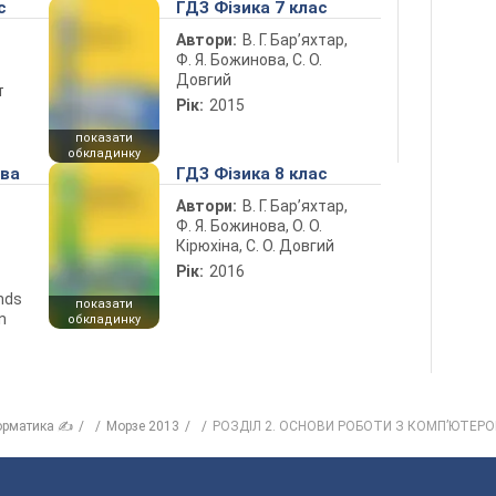
с
ГДЗ Фізика 7 клас
Автори:
В. Г. Бар’яхтар,
Ф. Я. Божинова, С. О.
Довгий
т
Рік:
2015
показати
обкладинку
ова
ГДЗ Фізика 8 клас
Автори:
В. Г. Бар’яхтар,
Ф. Я. Божинова, О. О.
Кірюхіна, С. О. Довгий
Рік:
2016
ends
показати
n
обкладинку
орматика ✍
Морзе 2013
РОЗДІЛ 2. ОСНОВИ РОБОТИ З КОМП’ЮТЕР