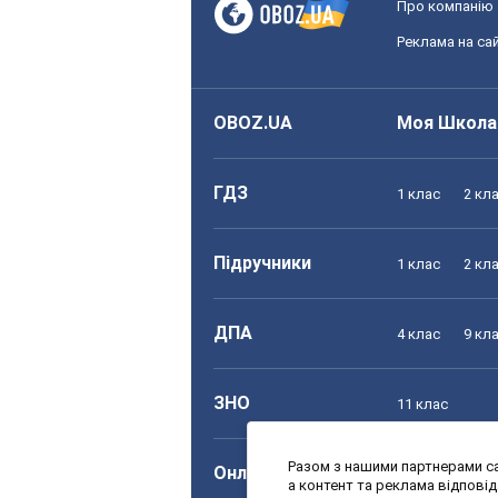
Про компанію
Реклама на сай
OBOZ.UA
Моя Школа
ГДЗ
1 клас
2 кл
Підручники
1 клас
2 кл
ДПА
4 клас
9 кл
ЗНО
11 клас
Разом з нашими партнерами са
Онлайн уроки
1 клас
2 кл
а контент та реклама відпові