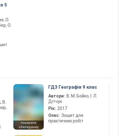
а 5
е, О.
ер, О.
ошит
5
ГДЗ Географія 9 клас
Автори:
В. М. Бойко, І. Л.
Дітчук
, В.
кір,
Рік:
2017
Опис:
Зошит для
практичних робіт
показати
і
обкладинку