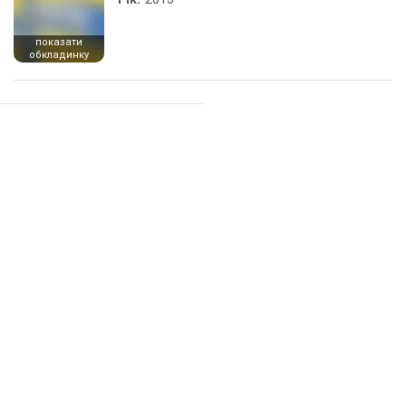
показати
обкладинку