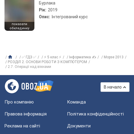
Бурлака
Рік:
2019
Опис:
Інтегрований курс
показати
обкладинку
✅ ГДЗ ✅
⚡ 5 клас ⚡
Інформатика ✍
Морзе 2013
РОЗДІЛ 2. ОСНОВИ РОБОТИ З КОМП’ЮТЕРОМ
2.7. Операції над вікнами
В начало
Про компанію
Команда
Правова інформація
Політика конфіденційності
Реклама на сайті
Документи