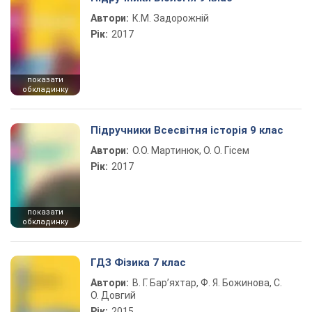
Автори:
К.М. Задорожній
Рік:
2017
показати
обкладинку
Підручники Всесвітня історія 9 клас
Автори:
О.О. Мартинюк, О. О. Гісем
Рік:
2017
показати
обкладинку
ГДЗ Фізика 7 клас
Автори:
В. Г. Бар’яхтар, Ф. Я. Божинова, С.
О. Довгий
Рік:
2015