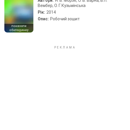
Автори:
Н. В. Морзе, О. В. Барна, В.П.
Вембер, О. Г. Кузьмінська
Рік:
2014
Опис:
Робочий зошит
показати
обкладинку