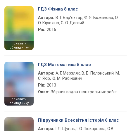
ГДЗ Фізика 8 клас
Автори:
В. Г. Бар’яхтар, Ф. Я. Божинова, О.
О. Кірюхіна, С. О. Довгий
Рік:
2016
показати
обкладинку
ГДЗ Математика 5 клас
Автори:
А. Г. Мерзляк, В. Б. Полонський, М.
С. Якір, Ю. М. Рабінович
Рік:
2013
Опис:
Збірник задач і контрольних робіт
показати
обкладинку
Підручники Всесвітня історія 6 клас
Автори:
І. Я. Щупак, І. О. Піскарьова, О.В.