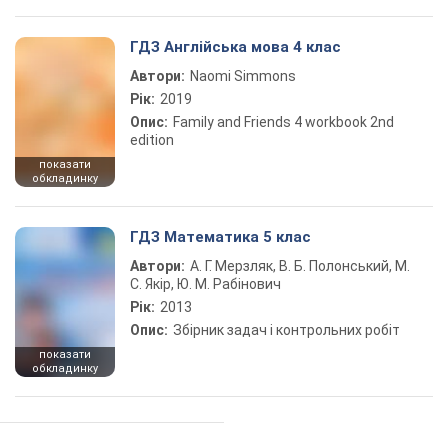
ГДЗ Англійська мова 4 клас
Автори:
Naomi Simmons
Рік:
2019
Опис:
Family and Friends 4 workbook 2nd
edition
показати
обкладинку
ГДЗ Математика 5 клас
Автори:
А. Г. Мерзляк, В. Б. Полонський, М.
С. Якір, Ю. М. Рабінович
Рік:
2013
Опис:
Збірник задач і контрольних робіт
показати
обкладинку