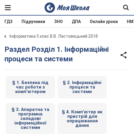
ГДЗ
Підручники
ЗНО
ДПА
Онлайн уроки
НМ
Інформатика 5 клас В.В. Ластовецький 2018
Раздел Розділ 1. Інформаційні
процеси та системи
§ 1. Безпека під
§ 2. Інформаційні
час роботи з
процеси та
комп’ютером
системи
§ 3. Апаратна та
§ 4. Комп’ютер як
програмна
пристрій для
складові
опрацювання
інформаційної
даних
системи