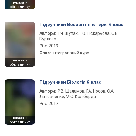
показати
обкладинку
Підручники Всесвітня історія 6 клас
Автори:
І. Я. Щупак, І. О. Піскарьова, О.В.
Бурлака
Рік:
2019
Опис:
Інтегрований курс
показати
обкладинку
Підручники Біологія 9 клас
Автори:
Р.В. Шаламов, Г.А. Носов, О.А.
Литовченко, М.С. Каліберда
Рік:
2017
показати
обкладинку