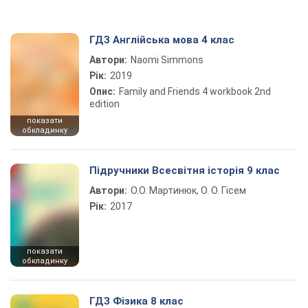
ГДЗ Англійська мова 4 клас
Автори:
Naomi Simmons
Рік:
2019
Опис:
Family and Friends 4 workbook 2nd
edition
показати
обкладинку
Підручники Всесвітня історія 9 клас
Автори:
О.О. Мартинюк, О. О. Гісем
Рік:
2017
показати
обкладинку
ГДЗ Фізика 8 клас