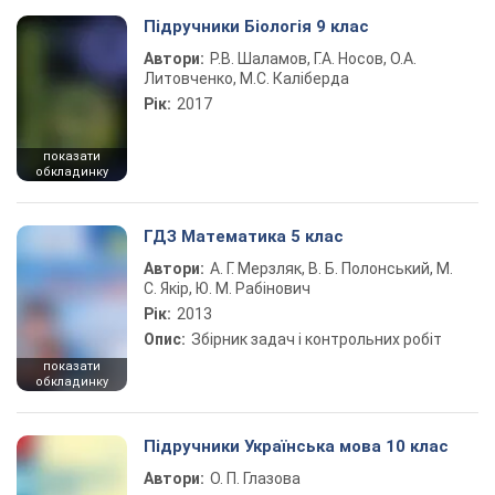
Підручники Біологія 9 клас
Автори:
Р.В. Шаламов, Г.А. Носов, О.А.
Литовченко, М.С. Каліберда
Рік:
2017
показати
обкладинку
ГДЗ Математика 5 клас
Автори:
А. Г. Мерзляк, В. Б. Полонський, М.
С. Якір, Ю. М. Рабінович
Рік:
2013
Опис:
Збірник задач і контрольних робіт
показати
обкладинку
Підручники Українська мова 10 клас
Автори:
О. П. Глазова