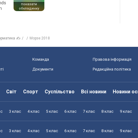
ends
показати
n
обкладинку
орматика ✍
Морзе 2018
Команда
Правова інформація
ті
Документи
Редакційна політика
Світ
Спорт
Суспільство
Всі новини
Новини ос
ас
3 клас
4 клас
5 клас
6 клас
7 клас
8 клас
9 клас
ас
3 клас
4 клас
5 клас
6 клас
7 клас
8 клас
9 клас