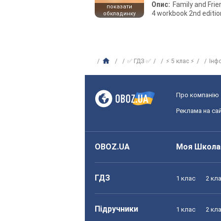
Опис:
Family and Fri
показати
4 workbook 2nd editio
обкладинку
✅ ГДЗ ✅
⚡ 5 клас ⚡
Інф
Про компанію
Реклама на сай
OBOZ.UA
Моя Школа
ГДЗ
1 клас
2 кл
Підручники
1 клас
2 кл