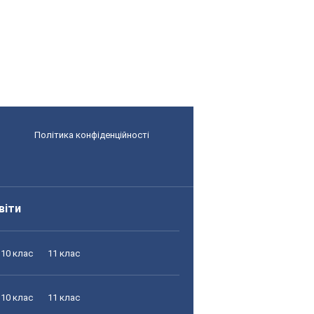
Політика конфіденційності
віти
10 клас
11 клас
10 клас
11 клас