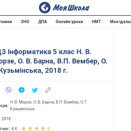
учники
ЗНО
ДПА
Онлайн уроки
НМТ
Моя їдаль
З Інформатика 5 клас Н. В.
рзе, О. В. Барна, В.П. Вембер, О.
 Кузьмінська, 2018 г.
Н. В. Морзе, О. В. Барна, В.П. Вембер, О. Г.
тори:
Кузьмінська
:
2018
О
тинг:
4.4