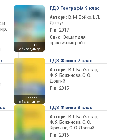
5
ГДЗ Географія 9 клас
Автори:
В. М. Бойко, І. Л.
Дітчук
, В.
кір,
Рік:
2017
Опис:
Зошит для
практичних робіт
показати
і
обкладинку
с
ГДЗ Фізика 7 клас
Автори:
В. Г. Бар’яхтар,
Ф. Я. Божинова, С. О.
Довгий
т
Рік:
2015
показати
обкладинку
ова
ГДЗ Фізика 8 клас
Автори:
В. Г. Бар’яхтар,
Ф. Я. Божинова, О. О.
Кірюхіна, С. О. Довгий
Рік:
2016