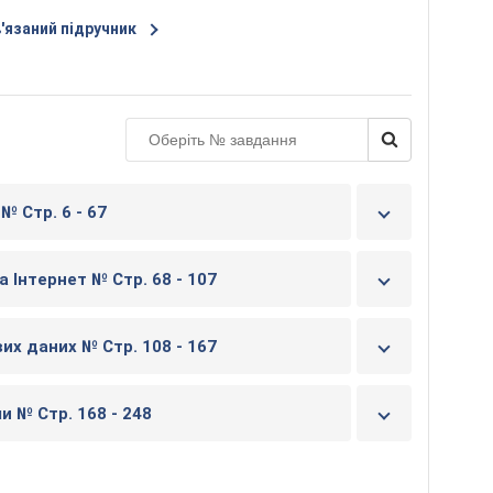
ц
'язаний підручник
і
н
і
т
ь
к
н
№ Стр. 6 - 67
и
г
у
а Інтернет № Стр. 68 - 107
их даних № Стр. 108 - 167
и № Стр. 168 - 248