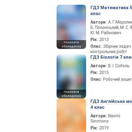
ГДЗ Математика 
клас
Автори:
А. Г. Мерзляк
Б. Полонський, М. С. Я
Ю. М. Рабінович
Рік:
2013
показати
Опис:
Збірник задач 
обкладинку
контрольних робіт
ГДЗ Біологія 7 кла
Автори:
В. І. Соболь
Рік:
2015
Опис:
Робочий зоши
показати
обкладинку
ГДЗ Англійська м
4 клас
Автори:
Naomi
Simmons
Рік:
2019