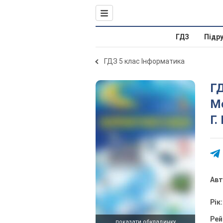
ГДЗ
Підр
ГДЗ 5 клас Інформатика
ГД
Мо
Г.
Ав
Рік
Рей
показати обкладинку