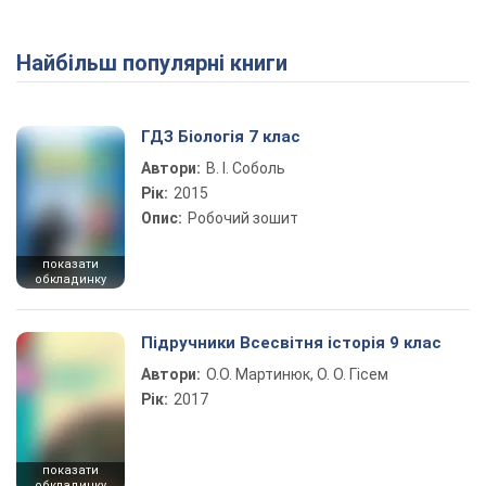
Найбільш популярні книги
Play Video
ГДЗ Біологія 7 клас
Автори:
В. І. Соболь
Рік:
2015
Опис:
Робочий зошит
показати
обкладинку
Підручники Всесвітня історія 9 клас
Автори:
О.О. Мартинюк, О. О. Гісем
Рік:
2017
показати
обкладинку