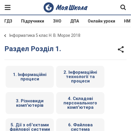
ГДЗ
Підручники
ЗНО
ДПА
Онлайн уроки
НМ
Інформатика 5 клас Н. В. Морзе 2018
Раздел Розділ 1.
2. Інформаційні
1. Інформаційні
технології та
процеси
процеси
4. Складові
3. Різновиди
персонального
комп'ютерів
комп'ютера
5. Дії з об'єктами
6. Файлова
файлової системи
система