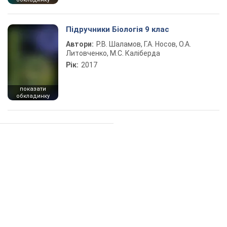
Підручники Біологія 9 клас
Автори:
Р.В. Шаламов, Г.А. Носов, О.А.
Литовченко, М.С. Каліберда
Рік:
2017
показати
обкладинку