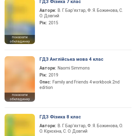
ГДЗ Фізика 7 клас
Автори:
В. Г. Бар’яхтар, Ф. Я. Божинова, С.
О. Довгий
Рік:
2015
показати
обкладинку
ГДЗ Англійська мова 4 клас
Автори:
Naomi Simmons
Рік:
2019
Опис:
Family and Friends 4 workbook 2nd
edition
показати
обкладинку
ГДЗ Фізика 8 клас
Автори:
В. Г. Бар’яхтар, Ф. Я. Божинова, О.
О. Кірюхіна, С. О. Довгий