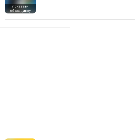
показати
обкладинку