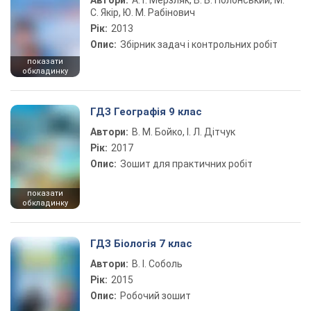
Автори:
А. Г. Мерзляк, В. Б. Полонський, М.
С. Якір, Ю. М. Рабінович
Рік:
2013
Опис:
Збірник задач і контрольних робіт
показати
обкладинку
ГДЗ Географія 9 клас
Автори:
В. М. Бойко, І. Л. Дітчук
Рік:
2017
Опис:
Зошит для практичних робіт
показати
обкладинку
ГДЗ Біологія 7 клас
Автори:
В. І. Соболь
Рік:
2015
Опис:
Робочий зошит