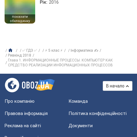
Рік:
2016
показати
обкладинку
✅ ГДЗ ✅
⚡ 5 клас ⚡
Інформатика ✍
Ривкінд 2018
Глава 1. ИНФОРМАЦИОННЫЕ ПРОЦЕССЫ. КОМПЬЮТЕР КАК
СРЕДСТВО РЕАЛИЗАЦИИ ИНФОРМАЦИОННЫХ ПРОЦЕССОВ
В начало
Про компанію
Команда
Правова інформація
Політика конфіденційності
Реклама на сайті
Документи