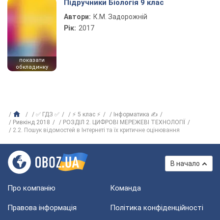
Підручники Біологія 9 клас
Автори:
К.М. Задорожній
Рік:
2017
показати
обкладинку
✅ ГДЗ ✅
⚡ 5 клас ⚡
Інформатика ✍
Ривкінд 2018
РОЗДІЛ 2. ЦИФРОВІ МЕРЕЖЕВІ ТЕХНОЛОГІЇ
2.2. Пошук відомостей в Інтернеті та їх критичне оцінювання
В начало
Про компанію
Команда
Правова інформація
Політика конфіденційності