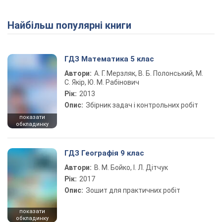
Найбільш популярні книги
ГДЗ Математика 5 клас
Автори:
А. Г. Мерзляк, В. Б. Полонський, М.
С. Якір, Ю. М. Рабінович
Рік:
2013
Опис:
Збірник задач і контрольних робіт
показати
обкладинку
ГДЗ Географія 9 клас
Автори:
В. М. Бойко, І. Л. Дітчук
Рік:
2017
Опис:
Зошит для практичних робіт
показати
обкладинку