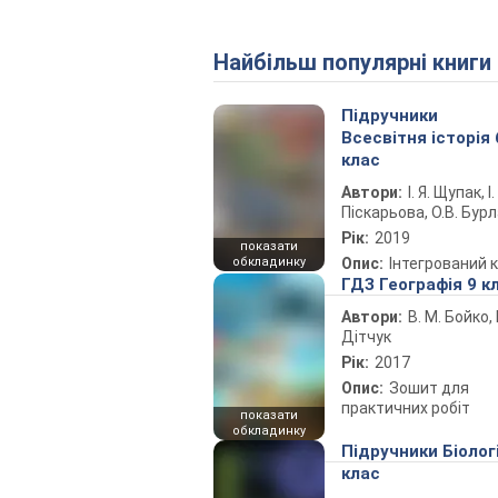
Найбільш популярні книги
Підручники
Всесвітня історія 
клас
Автори:
І. Я. Щупак, І.
Піскарьова, О.В. Бур
Рік:
2019
показати
обкладинку
Опис:
Інтегрований 
ГДЗ Географія 9 к
Автори:
В. М. Бойко, І
Дітчук
Рік:
2017
Опис:
Зошит для
практичних робіт
показати
обкладинку
Підручники Біолог
клас