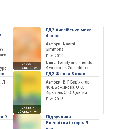
ГДЗ Англійська мова
6
4 клас
Автори:
Naomi
Simmons
 О.
лака
Рік:
2019
Опис:
Family and Friends
показати
4 workbook 2nd edition
курс
обкладинку
лас
ГДЗ Фізика 8 клас
. Л.
Автори:
В. Г. Бар’яхтар,
Ф. Я. Божинова, О. О.
Кірюхіна, С. О. Довгий
Рік:
2016
показати
обкладинку
ія 9
Підручники
Всесвітня історія 9
клас