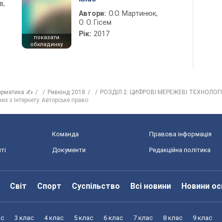
в,
Автори:
О.О. Мартинюк,
О. О. Гісем
Рік:
2017
показати
обкладинку
орматика ✍
Ривкінд 2018
РОЗДІЛ 2. ЦИФРОВІ МЕРЕЖЕВІ ТЕХНОЛОГІ
них з Інтернету. Авторське право
Команда
Правова інформація
ті
Документи
Редакційна політика
Світ
Спорт
Суспільство
Всі новини
Новини ос
ас
3 клас
4 клас
5 клас
6 клас
7 клас
8 клас
9 клас