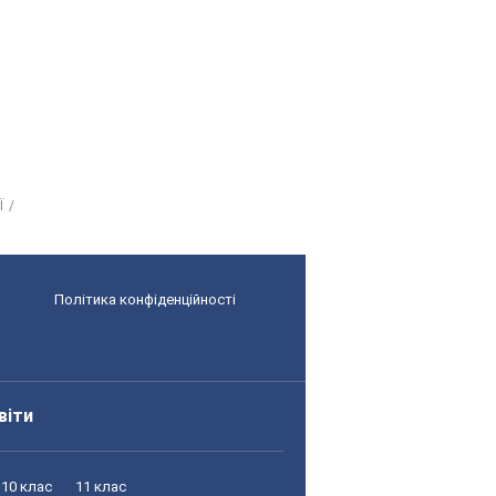
Ї
Політика конфіденційності
віти
10 клас
11 клас