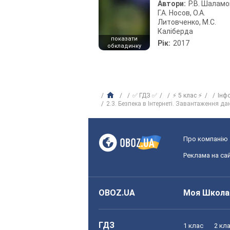
Автори:
Р.В. Шаламо
Г.А. Носов, О.А.
Литовченко, М.С.
Каліберда
показати
Рік:
2017
обкладинку
✅ ГДЗ ✅
⚡ 5 клас ⚡
Інф
2.3. Безпека в Інтернеті. Завантаження да
Про компанію
Реклама на сай
OBOZ.UA
Моя Школа
ГДЗ
1 клас
2 кл