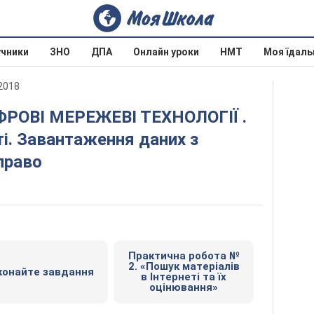
учники
ЗНО
ДПА
Онлайн уроки
НМТ
Моя їдаль
2018
еті. Завантаження даних з
право
Практична робота №
2. «Пошук матеріалів
конайте завдання
в Інтернеті та їх
оцінювання»