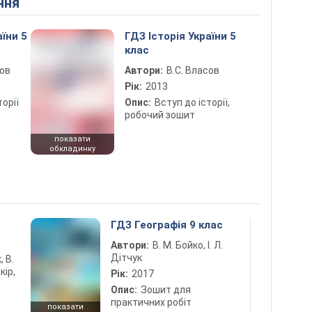
ння
аїни 5
ГДЗ Історія України 5
клас
сов
Автори:
В.С. Власов
Рік:
2013
торії
Опис:
Вступ до історії,
робочий зошит
показати
обкладинку
5
ГДЗ Географія 9 клас
Автори:
В. М. Бойко, І. Л.
Дітчук
, В.
кір,
Рік:
2017
Опис:
Зошит для
практичних робіт
показати