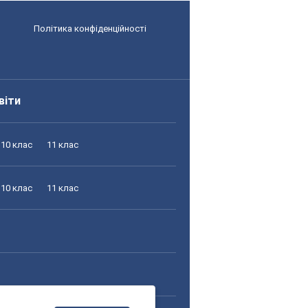
Політика конфіденційності
віти
10 клас
11 клас
10 клас
11 клас