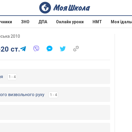
учники
ЗНО
ДПА
Онлайн уроки
НМТ
Моя їдаль
вська 2010
-20 ст.
ня
1 - 4
ого визвольного руху
1 - 4