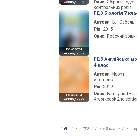
Опис:
Збірник задач 
обкладинку
контрольних робіт
ГДЗ Біологія 7 кла
Автори:
В. І. Соболь
Рік:
2015
Опис:
Робочий зоши
показати
обкладинку
ГДЗ Англійська м
4 клас
Автори:
Naomi
Simmons
Рік:
2019
Опис:
Family and Fri
показати
4 workbook 2nd editio
обкладинку
✅ ГДЗ ✅
⚡ 5 клас ⚡
Істо