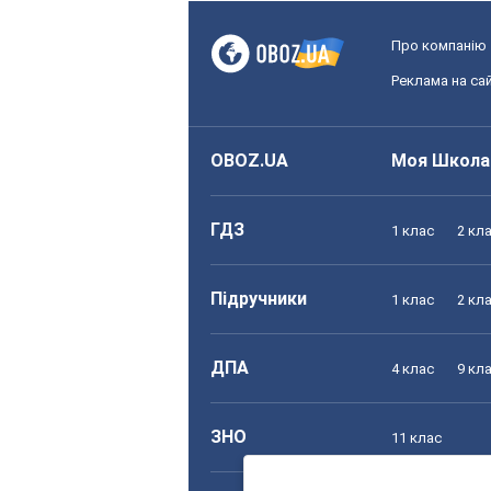
Про компанію
Реклама на сай
OBOZ.UA
Моя Школа
ГДЗ
1 клас
2 кл
Підручники
1 клас
2 кл
ДПА
4 клас
9 кл
ЗНО
11 клас