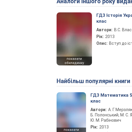
Аналоги іншого року вида
ГДЗ Історія Укр
клас
Автори:
В.С. Вла
Рік:
2013
Опис:
Вступ до іс
показати
обкладинку
Найбільш популярні книги
ГДЗ Математика 
клас
Автори:
А. Г. Мерзляк
Б. Полонський, М. С. Я
Ю. М. Рабінович
Рік:
2013
показати