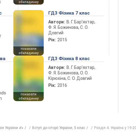
і
обкладинку
с
ГДЗ Фізика 7 клас
Автори:
В. Г. Бар’яхтар,
Ф. Я. Божинова, С. О.
Довгий
т
Рік:
2015
показати
обкладинку
ова
ГДЗ Фізика 8 клас
Автори:
В. Г. Бар’яхтар,
Ф. Я. Божинова, О. О.
Кірюхіна, С. О. Довгий
Рік:
2016
ends
показати
n
обкладинку
рія України ✍
Вступ до історії України, 5 клас
Розділ 4. Україна у 19-20