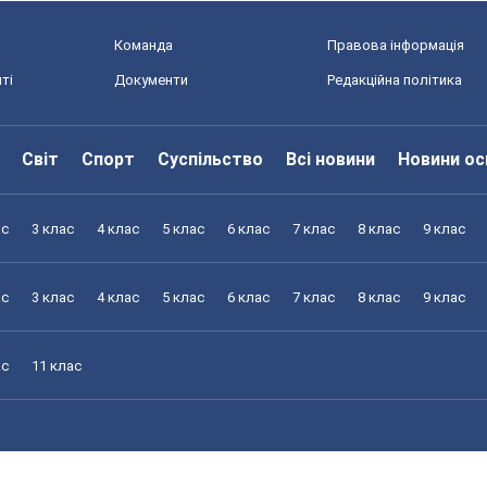
Команда
Правова інформація
ті
Документи
Редакційна політика
Світ
Спорт
Суспільство
Всі новини
Новини ос
ас
3 клас
4 клас
5 клас
6 клас
7 клас
8 клас
9 клас
ас
3 клас
4 клас
5 клас
6 клас
7 клас
8 клас
9 клас
ас
11 клас