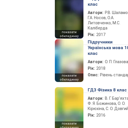
клас
Автори:
Р.В. Шаламо
Г.А. Носов, О.А.
Литовченко, М.С.
Каліберда
показати
Рік:
2017
обкладинку
Підручники
Українська мова 1
клас
Автори:
О. П. Глазов
Рік:
2018
Опис:
Рівень станда
показати
обкладинку
ГДЗ Фізика 8 клас
Автори:
В. Г. Бар’яхт
Ф. Я. Божинова, О. О.
Кірюхіна, С. О. Довги
Рік:
2016
показати
обкладинку