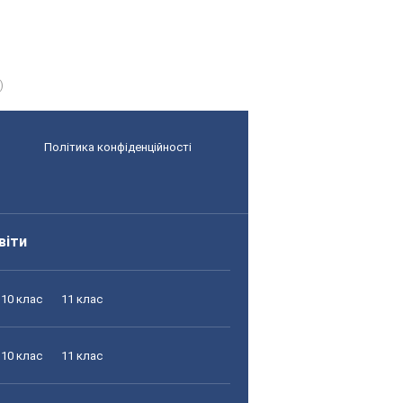
)
Політика конфіденційності
віти
10 клас
11 клас
10 клас
11 клас