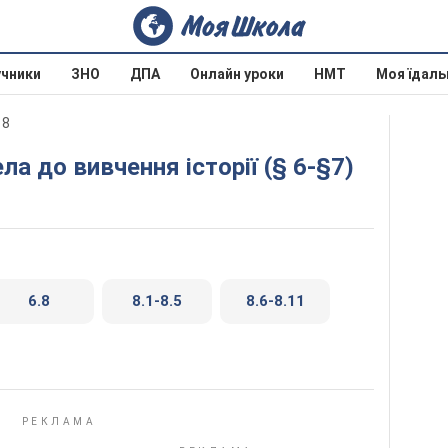
учники
ЗНО
ДПА
Онлайн уроки
НМТ
Моя їдаль
18
ла до вивчення історії (§ 6-§7)
6.8
8.1-8.5
8.6-8.11