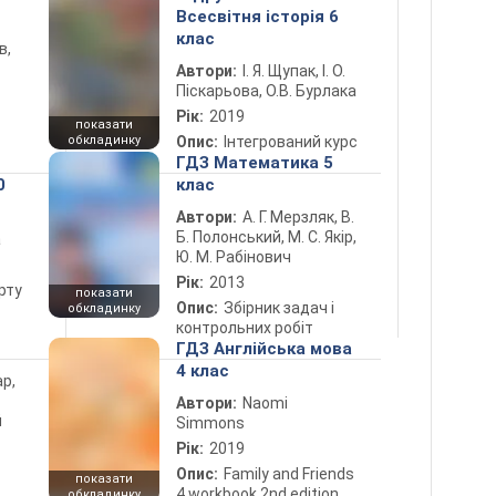
Всесвітня історія 6
клас
в,
Автори:
І. Я. Щупак, І. О.
Піскарьова, О.В. Бурлака
Рік:
2019
показати
обкладинку
Опис:
Інтегрований курс
ГДЗ Математика 5
0
клас
Автори:
А. Г. Мерзляк, В.
Б. Полонський, М. С. Якір,
а
Ю. М. Рабінович
Рік:
2013
рту
показати
Опис:
Збірник задач і
обкладинку
контрольних робіт
ГДЗ Англійська мова
4 клас
ар,
Автори:
Naomi
й
Simmons
Рік:
2019
Опис:
Family and Friends
показати
4 workbook 2nd edition
обкладинку