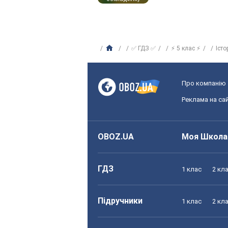
✅ ГДЗ ✅
⚡ 5 клас ⚡
Істо
Про компанію
Реклама на сай
OBOZ.UA
Моя Школа
ГДЗ
1 клас
2 кл
Підручники
1 клас
2 кл