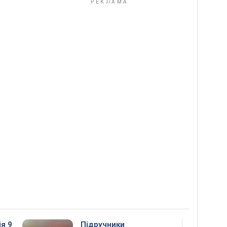
ія 9
Підручники