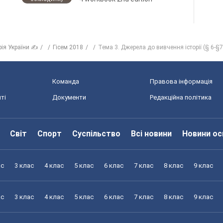
рія України ✍
Гісем 2018
Тема 3. Джерела до вивчення історії (§ 6-§7
Команда
Правова інформація
ті
Документи
Редакційна політика
Світ
Спорт
Суспільство
Всі новини
Новини ос
ас
3 клас
4 клас
5 клас
6 клас
7 клас
8 клас
9 клас
ас
3 клас
4 клас
5 клас
6 клас
7 клас
8 клас
9 клас