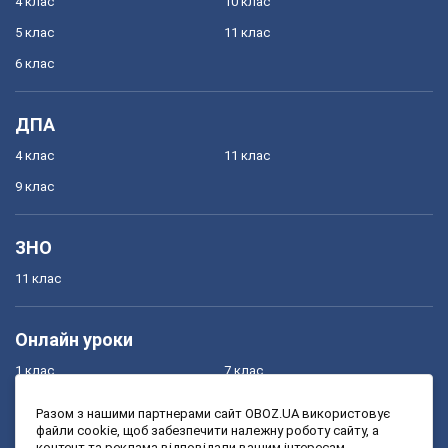
4 клас
10 клас
5 клас
11 клас
6 клас
ДПА
4 клас
11 клас
9 клас
ЗНО
11 клас
Онлайн уроки
1 клас
7 клас
2 клас
8 клас
Разом з нашими партнерами сайт OBOZ.UA використовує
файли cookie, щоб забезпечити належну роботу сайту, а
3 клас
9 клас
контент та реклама відповідали вашим інтересам.