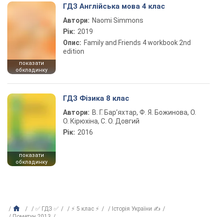
ГДЗ Англійська мова 4 клас
Автори:
Naomi Simmons
Рік:
2019
Опис:
Family and Friends 4 workbook 2nd
edition
показати
обкладинку
ГДЗ Фізика 8 клас
Автори:
В. Г. Бар’яхтар, Ф. Я. Божинова, О.
О. Кірюхіна, С. О. Довгий
Рік:
2016
показати
обкладинку
✅ ГДЗ ✅
⚡ 5 клас ⚡
Історія України ✍
Пометун 2013