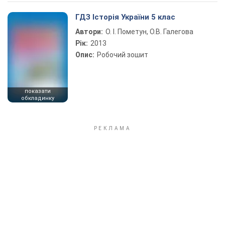
Play Video
ГДЗ Історія України 5 клас
Автори:
О. І. Пометун, О.В. Галегова
Рік:
2013
Опис:
Робочий зошит
показати
обкладинку