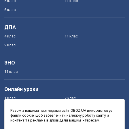
5 клас
11 клас
6 клас
ДПА
4 клас
11 клас
9 клас
ЗНО
11 клас
Онлайн уроки
1 клас
7 клас
2 клас
8 клас
Разом з нашими партнерами сайт OBOZ.UA використовує
файли cookie, щоб забезпечити належну роботу сайту, а
3 клас
9 клас
контент та реклама відповідали вашим інтересам.
4 клас
10 клас