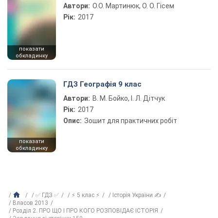
Автори:
О.О. Мартинюк, О. О. Гісем
Рік:
2017
показати
обкладинку
ГДЗ Географія 9 клас
Автори:
В. М. Бойко, І. Л. Дітчук
Рік:
2017
Опис:
Зошит для практичних робіт
показати
обкладинку
✅ ГДЗ ✅
⚡ 5 клас ⚡
Історія України ✍
Власов 2013
Розділ 2. ПРО ЩО І ПРО КОГО РОЗПОВІДАЄ ІСТОРІЯ