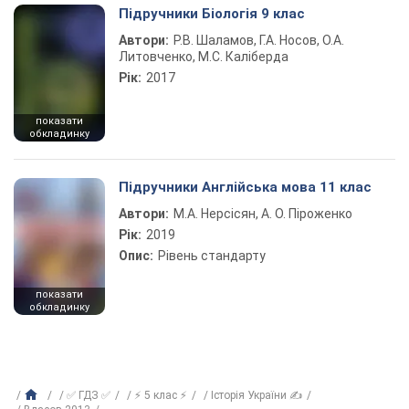
Підручники Біологія 9 клас
Автори:
Р.В. Шаламов, Г.А. Носов, О.А.
Литовченко, М.С. Каліберда
Рік:
2017
показати
обкладинку
Підручники Англійська мова 11 клас
Автори:
М.А. Нерсісян, А. О. Піроженко
Рік:
2019
Опис:
Рівень стандарту
показати
обкладинку
✅ ГДЗ ✅
⚡ 5 клас ⚡
Історія України ✍