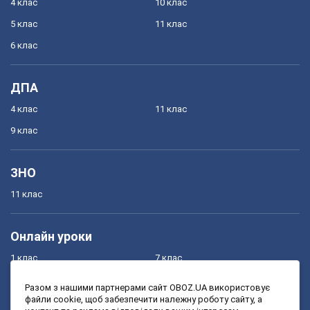
4 клас
10 клас
5 клас
11 клас
6 клас
ДПА
4 клас
11 клас
9 клас
ЗНО
11 клас
Онлайн уроки
1 клас
7 клас
2 клас
8 клас
Разом з нашими партнерами сайт OBOZ.UA використовує
файли cookie, щоб забезпечити належну роботу сайту, а
3 клас
9 клас