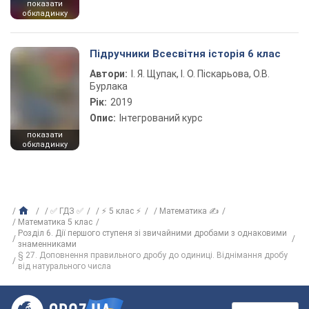
показати
обкладинку
Підручники Всесвітня історія 6 клас
Автори:
І. Я. Щупак, І. О. Піскарьова, О.В.
Бурлака
Рік:
2019
Опис:
Інтегрований курс
показати
обкладинку
✅ ГДЗ ✅
⚡ 5 клас ⚡
Математика ✍
Математика 5 клас
Розділ 6. Дії першого ступеня зі звичайними дробами з однаковими
знаменниками
§ 27. Доповнення правильного дробу до одиниці. Віднімання дробу
від натурального числа