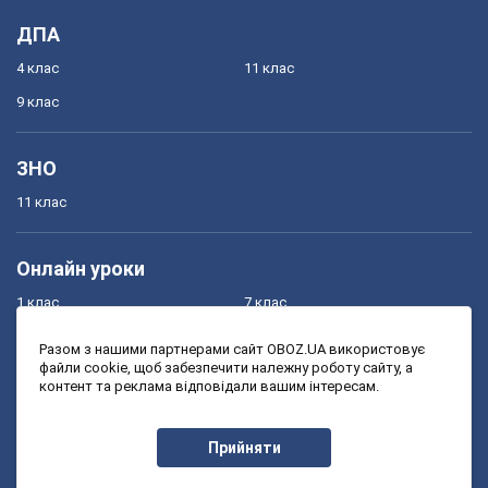
ДПА
4 клас
11 клас
9 клас
ЗНО
11 клас
Онлайн уроки
1 клас
7 клас
2 клас
8 клас
Разом з нашими партнерами сайт OBOZ.UA використовує
файли cookie, щоб забезпечити належну роботу сайту, а
3 клас
9 клас
контент та реклама відповідали вашим інтересам.
4 клас
10 клас
5 клас
11 клас
Прийняти
6 клас