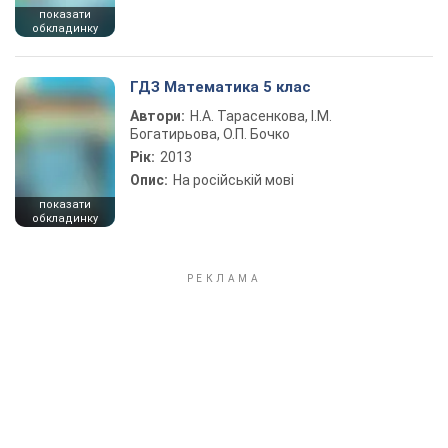
показати
обкладинку
ГДЗ Математика 5 клас
Автори:
Н.А. Тарасенкова, І.М.
Богатирьова, О.П. Бочко
Рік:
2013
Опис:
На російській мові
показати
обкладинку