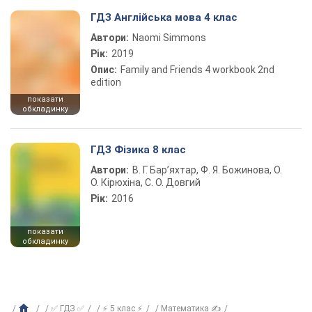
ГДЗ Англійська мова 4 клас
Автори:
Naomi Simmons
Рік:
2019
Опис:
Family and Friends 4 workbook 2nd
edition
показати
обкладинку
ГДЗ Фізика 8 клас
Автори:
В. Г. Бар’яхтар, Ф. Я. Божинова, О.
О. Кірюхіна, С. О. Довгий
Рік:
2016
показати
обкладинку
✅ ГДЗ ✅
⚡ 5 клас ⚡
Математика ✍