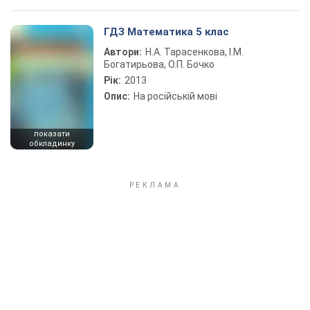
ГДЗ Математика 5 клас
Автори:
Н.А. Тарасенкова, І.М.
Богатирьова, О.П. Бочко
Рік:
2013
Опис:
На російській мові
показати
обкладинку