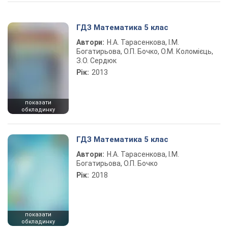
Play Video
ГДЗ Математика 5 клас
Автори:
Н.А. Тарасенкова, І.М.
Богатирьова, О.П. Бочко, О.М. Коломієць,
З.О. Сердюк
Рік:
2013
показати
обкладинку
ГДЗ Математика 5 клас
Автори:
Н.А. Тарасенкова, І.М.
Богатирьова, О.П. Бочко
Рік:
2018
показати
обкладинку