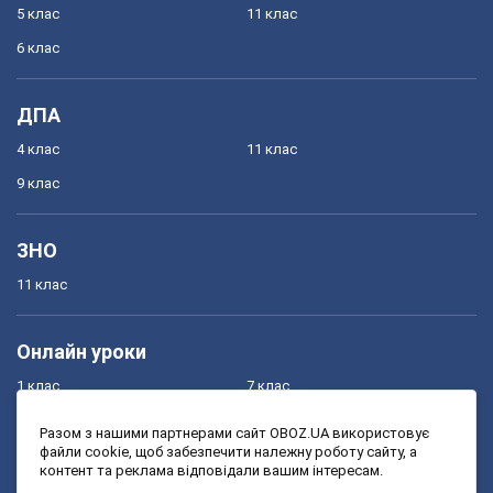
5 клас
11 клас
6 клас
ДПА
4 клас
11 клас
9 клас
ЗНО
11 клас
Онлайн уроки
1 клас
7 клас
2 клас
8 клас
Разом з нашими партнерами сайт OBOZ.UA використовує
файли cookie, щоб забезпечити належну роботу сайту, а
3 клас
9 клас
контент та реклама відповідали вашим інтересам.
4 клас
10 клас