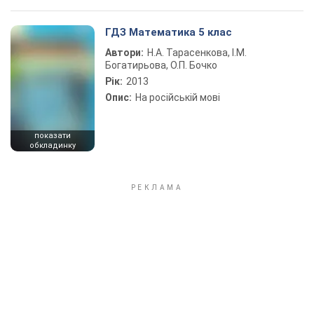
ГДЗ Математика 5 клас
Автори:
Н.А. Тарасенкова, І.М.
Богатирьова, О.П. Бочко
Рік:
2013
Опис:
На російській мові
показати
обкладинку