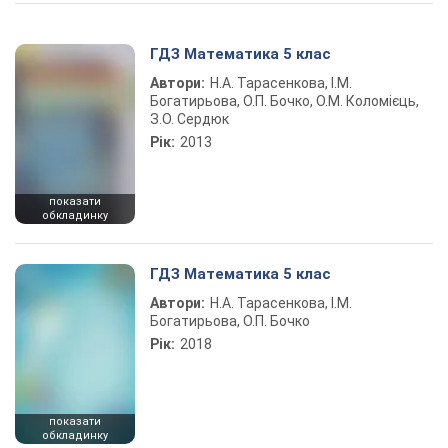
Play Video
ГДЗ Математика 5 клас
Автори:
Н.А. Тарасенкова, І.М.
Богатирьова, О.П. Бочко, О.М. Коломієць,
З.О. Сердюк
Рік:
2013
показати
обкладинку
ГДЗ Математика 5 клас
Автори:
Н.А. Тарасенкова, І.М.
Богатирьова, О.П. Бочко
Рік:
2018
показати
обкладинку