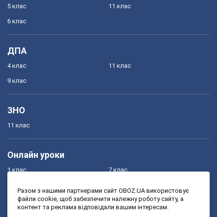
5 клас
11 клас
6 клас
ДПА
4 клас
11 клас
9 клас
ЗНО
11 клас
Онлайн уроки
1 клас
7 клас
2 клас
8 клас
Разом з нашими партнерами сайт OBOZ.UA використовує
файли cookie, щоб забезпечити належну роботу сайту, а
3 клас
9 клас
контент та реклама відповідали вашим інтересам.
4 клас
10 клас