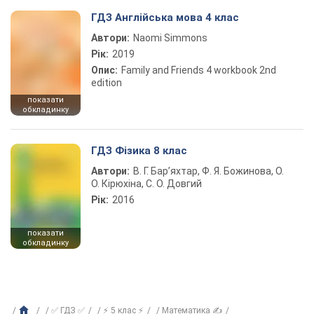
ГДЗ Англійська мова 4 клас
Автори:
Naomi Simmons
Рік:
2019
Опис:
Family and Friends 4 workbook 2nd
edition
показати
обкладинку
ГДЗ Фізика 8 клас
Автори:
В. Г. Бар’яхтар, Ф. Я. Божинова, О.
О. Кірюхіна, С. О. Довгий
Рік:
2016
показати
обкладинку
✅ ГДЗ ✅
⚡ 5 клас ⚡
Математика ✍