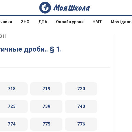
учники
ЗНО
ДПА
Онлайн уроки
НМТ
Моя їдаль
2011
тичные дроби.. § 1.
718
719
720
723
739
740
774
775
776