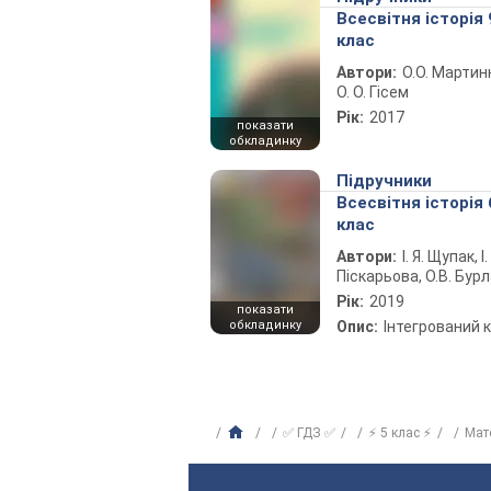
Всесвітня історія 
клас
Автори:
О.О. Мартин
О. О. Гісем
Рік:
2017
показати
обкладинку
Підручники
Всесвітня історія 
клас
Автори:
І. Я. Щупак, І.
Піскарьова, О.В. Бур
Рік:
2019
показати
обкладинку
Опис:
Інтегрований 
✅ ГДЗ ✅
⚡ 5 клас ⚡
Мат