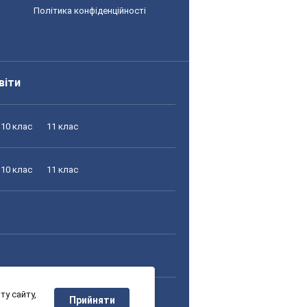
Політика конфіденційності
віти
10 клас
11 клас
10 клас
11 клас
у сайту,
10 клас
11 клас
Прийняти