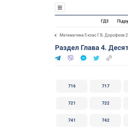
ГДЗ
Підр
Математика 5 клас Г. В. Дорофеєв 
Раздел Глава 4. Деся
716
717
721
722
741
742