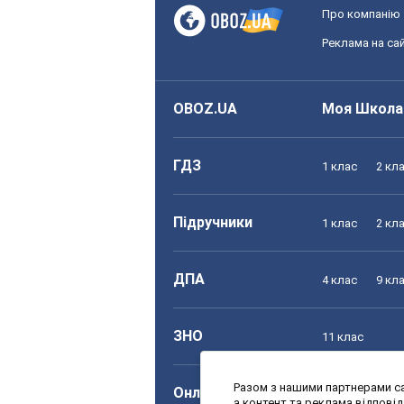
Про компанію
Реклама на сай
OBOZ.UA
Моя Школа
ГДЗ
1 клас
2 кл
Підручники
1 клас
2 кл
ДПА
4 клас
9 кл
ЗНО
11 клас
Разом з нашими партнерами са
Онлайн уроки
1 клас
2 кл
а контент та реклама відпові