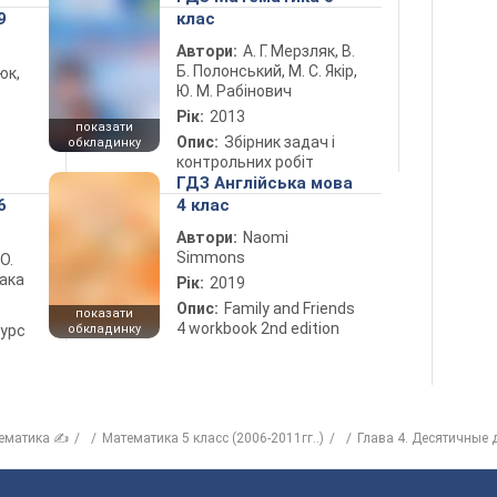
9
клас
Автори:
А. Г. Мерзляк, В.
Б. Полонський, М. С. Якір,
юк,
Ю. М. Рабінович
Рік:
2013
показати
Опис:
Збірник задач і
обкладинку
контрольних робіт
ГДЗ Англійська мова
6
4 клас
Автори:
Naomi
Simmons
 О.
лака
Рік:
2019
Опис:
Family and Friends
показати
4 workbook 2nd edition
курс
обкладинку
ематика ✍
Математика 5 класс (2006-2011гг..)
Глава 4. Десятичные 