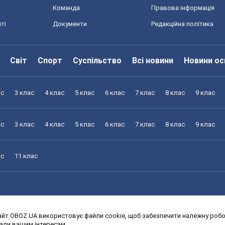
Команда
Правова інформація
ті
Документи
Редакційна політика
Світ
Спорт
Суспільство
Всі новини
Новини ос
ас
3 клас
4 клас
5 клас
6 клас
7 клас
8 клас
9 клас
ас
3 клас
4 клас
5 клас
6 клас
7 клас
8 клас
9 клас
ас
11 клас
йт OBOZ.UA використовує файли cookie, щоб забезпечити належну робот
ас
3 клас
4 клас
5 клас
6 клас
7 клас
8 клас
9 клас
дали вашим інтересам.