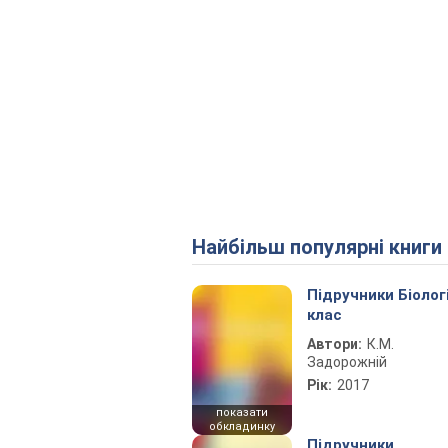
Найбільш популярні книги
Підручники Біолог
клас
Автори:
К.М.
Задорожній
Рік:
2017
показати
обкладинку
Підручники