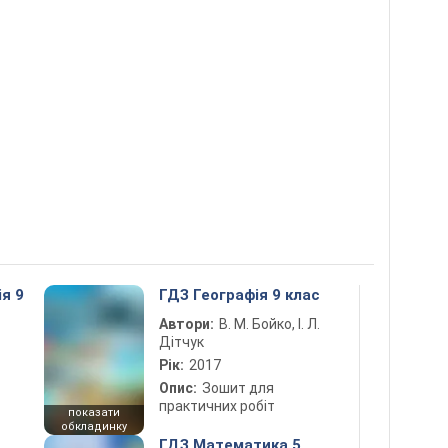
ія 9
ГДЗ Географія 9 клас
Автори:
В. М. Бойко, І. Л.
Дітчук
Рік:
2017
Опис:
Зошит для
практичних робіт
показати
обкладинку
ГДЗ Математика 5