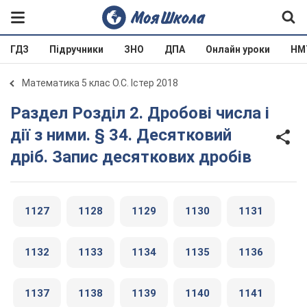
ГДЗ
Підручники
ЗНО
ДПА
Онлайн уроки
НМ
Математика 5 клас О.С. Істер 2018
Раздел Розділ 2. Дробові числа і
дії з ними. § 34. Десятковий
дріб. Запис десяткових дробів
1127
1128
1129
1130
1131
1132
1133
1134
1135
1136
1137
1138
1139
1140
1141