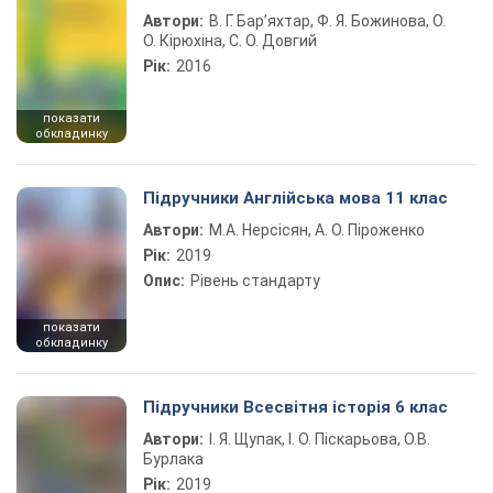
Автори:
В. Г. Бар’яхтар, Ф. Я. Божинова, О.
О. Кірюхіна, С. О. Довгий
Рік:
2016
показати
обкладинку
Підручники Англійська мова 11 клас
Автори:
М.А. Нерсісян, А. О. Піроженко
Рік:
2019
Опис:
Рівень стандарту
показати
обкладинку
Підручники Всесвітня історія 6 клас
Автори:
І. Я. Щупак, І. О. Піскарьова, О.В.
Бурлака
Рік:
2019