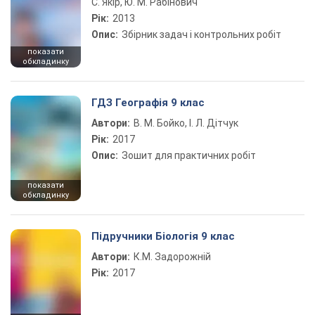
С. Якір, Ю. М. Рабінович
Рік:
2013
Опис:
Збірник задач і контрольних робіт
показати
обкладинку
ГДЗ Географія 9 клас
Автори:
В. М. Бойко, І. Л. Дітчук
Рік:
2017
Опис:
Зошит для практичних робіт
показати
обкладинку
Підручники Біологія 9 клас
Автори:
К.М. Задорожній
Рік:
2017