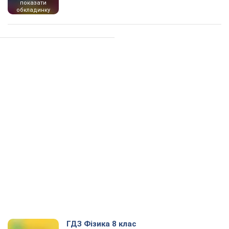
показати
обкладинку
ГДЗ Фізика 8 клас