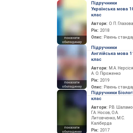
Підручники
Українська мова 1
клас
Автори:
О. П. Глазов
Рік:
2018
Опис:
Рівень станда
показати
обкладинку
Підручники
Англійська мова 1
клас
Автори:
М.А. Нерсіся
А. О. Піроженко
Рік:
2019
показати
обкладинку
Опис:
Рівень станда
Підручники Біолог
клас
Автори:
Р.В. Шаламо
Г.А. Носов, О.А.
Литовченко, М.С.
Каліберда
показати
Рік:
2017
обкладинку