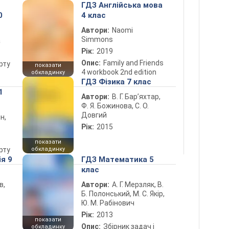
ГДЗ Англійська мова
0
4 клас
Автори:
Naomi
Simmons
а
Рік:
2019
Опис:
Family and Friends
рту
показати
4 workbook 2nd edition
обкладинку
ГДЗ Фізика 7 клас
1
Автори:
В. Г. Бар’яхтар,
Ф. Я. Божинова, С. О.
Довгий
н,
Рік:
2015
показати
рту
обкладинку
ія 9
ГДЗ Математика 5
клас
в,
Автори:
А. Г. Мерзляк, В.
Б. Полонський, М. С. Якір,
Ю. М. Рабінович
Рік:
2013
показати
Опис:
Збірник задач і
обкладинку