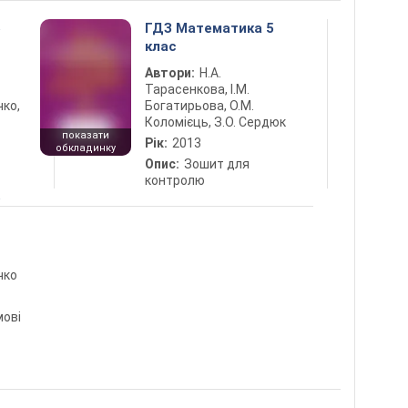
5
ГДЗ Математика 5
клас
Автори:
Н.А.
Тарасенкова, І.М.
чко,
Богатирьова, О.М.
Коломієць, З.О. Сердюк
показати
Рік:
2013
обкладинку
Опис:
Зошит для
контролю
5
чко
мові