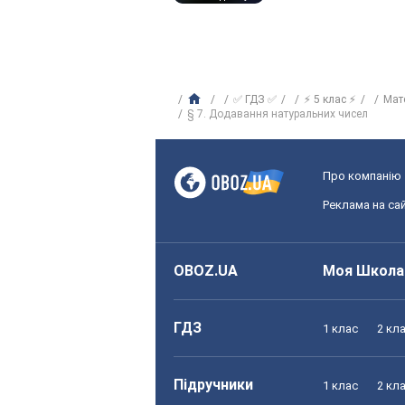
✅ ГДЗ ✅
⚡ 5 клас ⚡
Мат
§ 7. Додавання натуральних чисел
Про компанію
Реклама на сай
OBOZ.UA
Моя Школа
ГДЗ
1 клас
2 кл
Підручники
1 клас
2 кл