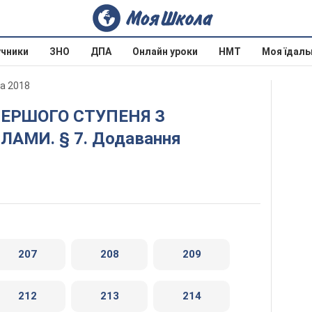
учники
ЗНО
ДПА
Онлайн уроки
НМТ
Моя їдаль
а 2018
АМИ. § 7. Додавання
207
208
209
212
213
214