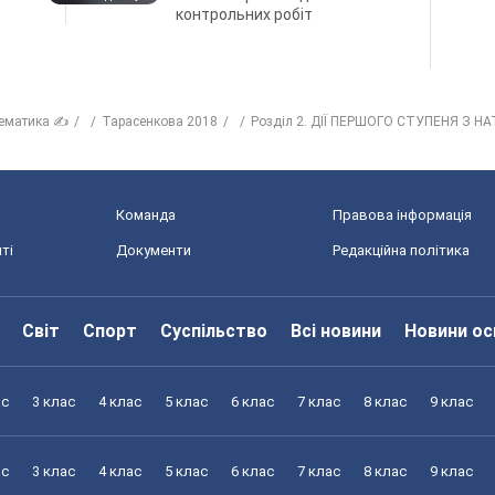
контрольних робіт
ематика ✍
Тарасенкова 2018
Розділ 2. ДІЇ ПЕРШОГО СТУПЕНЯ З 
Команда
Правова інформація
ті
Документи
Редакційна політика
Світ
Спорт
Суспільство
Всі новини
Новини ос
ас
3 клас
4 клас
5 клас
6 клас
7 клас
8 клас
9 клас
ас
3 клас
4 клас
5 клас
6 клас
7 клас
8 клас
9 клас