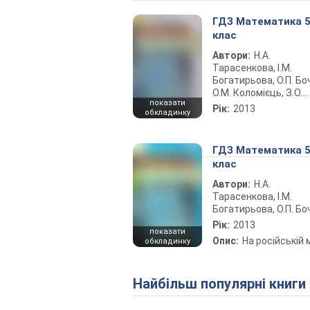
ГДЗ Математика 
клас
Автори:
Н.А.
Тарасенкова, І.М.
Богатирьова, О.П. Бо
О.М. Коломієць, З.О.
показати
Сердюк
Рік:
2013
обкладинку
ГДЗ Математика 
клас
Автори:
Н.А.
Тарасенкова, І.М.
Богатирьова, О.П. Бо
Рік:
2013
показати
Опис:
На російській 
обкладинку
Найбільш популярні книги