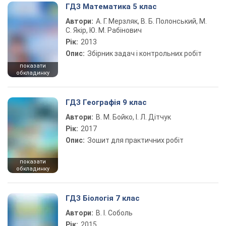
ГДЗ Математика 5 клас
Автори:
А. Г. Мерзляк, В. Б. Полонський, М.
С. Якір, Ю. М. Рабінович
Рік:
2013
Опис:
Збірник задач і контрольних робіт
показати
обкладинку
ГДЗ Географія 9 клас
Автори:
В. М. Бойко, І. Л. Дітчук
Рік:
2017
Опис:
Зошит для практичних робіт
показати
обкладинку
ГДЗ Біологія 7 клас
Автори:
В. І. Соболь
Рік:
2015