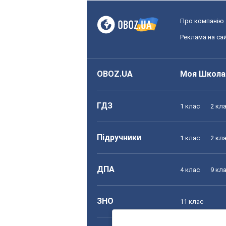
Про компанію
Реклама на сай
OBOZ.UA
Моя Школа
ГДЗ
1 клас
2 кл
Підручники
1 клас
2 кл
ДПА
4 клас
9 кл
ЗНО
11 клас