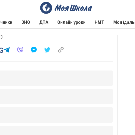
учники
ЗНО
ДПА
Онлайн уроки
НМТ
Моя їдаль
13
G