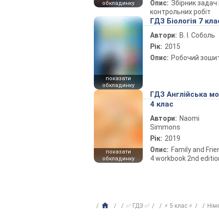
Опис:
Збірник задач 
обкладинку
контрольних робіт
ГДЗ Біологія 7 кла
Автори:
В. І. Соболь
Рік:
2015
Опис:
Робочий зоши
показати
обкладинку
ГДЗ Англійська м
4 клас
Автори:
Naomi
Simmons
Рік:
2019
Опис:
Family and Fri
показати
4 workbook 2nd editio
обкладинку
✅ ГДЗ ✅
⚡ 5 клас ⚡
Нім