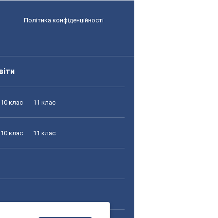
Політика конфіденційності
віти
10 клас
11 клас
10 клас
11 клас