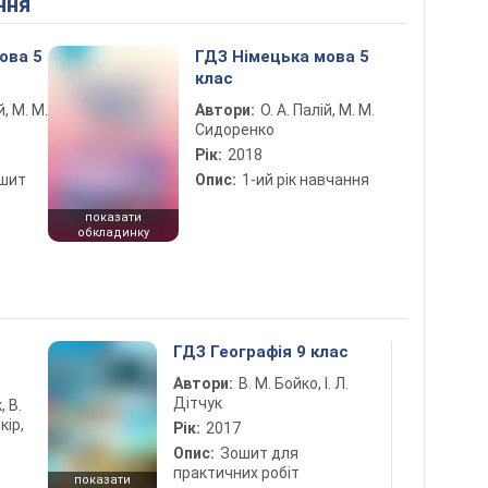
ння
ова 5
ГДЗ Німецька мова 5
клас
й, М. М.
Автори:
О. А. Палій, М. М.
Сидоренко
Рік:
2018
ошит
Опис:
1-ий рік навчання
показати
обкладинку
5
ГДЗ Географія 9 клас
Автори:
В. М. Бойко, І. Л.
Дітчук
, В.
кір,
Рік:
2017
Опис:
Зошит для
практичних робіт
показати