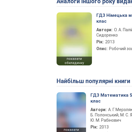
Аналоги іншого року вида
ГДЗ Німецька м
клас
Автори:
О. А. Палі
Сидоренко
Рік:
2013
Опис:
Робочий з
показати
обкладинку
Найбільш популярні книги
ГДЗ Математика 
клас
Автори:
А. Г. Мерзляк
Б. Полонський, М. С. Я
Ю. М. Рабінович
Рік:
2013
показати