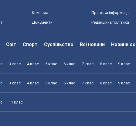
Команда
Правова інформація
ті
Документи
Редакційна політика
Світ
Спорт
Суспільство
Всі новини
Новини ос
ас
3 клас
4 клас
5 клас
6 клас
7 клас
8 клас
9 клас
ас
3 клас
4 клас
5 клас
6 клас
7 клас
8 клас
9 клас
ас
11 клас