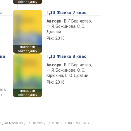
і
обкладинку
с
ГДЗ Фізика 7 клас
Автори:
В. Г. Бар’яхтар,
Ф. Я. Божинова, С. О.
Довгий
т
Рік:
2015
показати
обкладинку
ова
ГДЗ Фізика 8 клас
Автори:
В. Г. Бар’яхтар,
Ф. Я. Божинова, О. О.
Кірюхіна, С. О. Довгий
Рік:
2016
ends
показати
n
обкладинку
ецька мова ✍
Deutch
MODUL 7. IM FRÜHLING