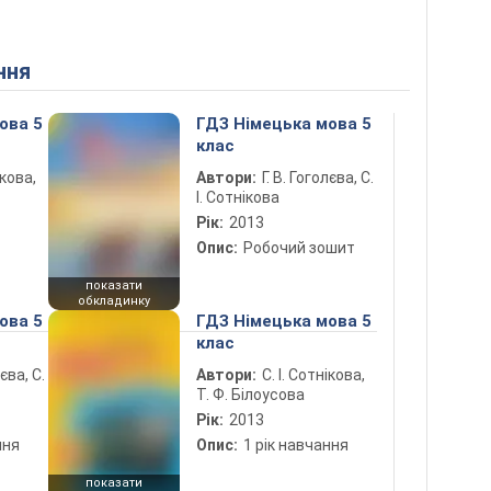
ння
ова 5
ГДЗ Німецька мова 5
клас
ікова,
Автори:
Г. В. Гоголєва, С.
І. Сотнікова
Рік:
2013
Опис:
Робочий зошит
показати
обкладинку
ова 5
ГДЗ Німецька мова 5
клас
лєва, С.
Автори:
С. І. Сотнікова,
Т. Ф. Білоусова
Рік:
2013
ння
Опис:
1 рік навчання
показати