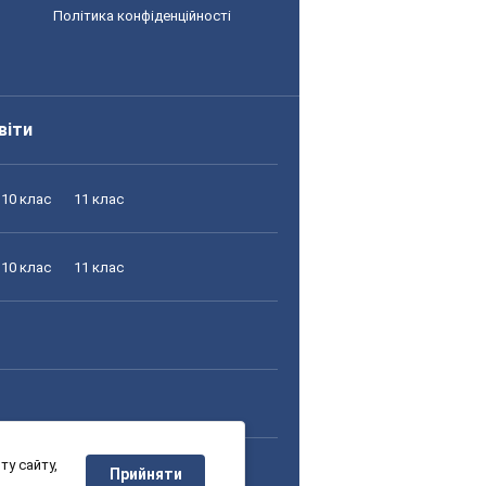
Політика конфіденційності
віти
10 клас
11 клас
10 клас
11 клас
у сайту,
10 клас
11 клас
Прийняти