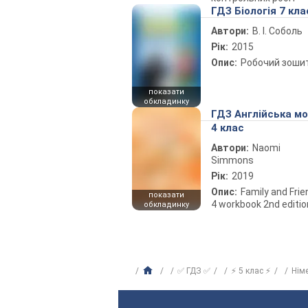
ГДЗ Біологія 7 кла
Автори:
В. І. Соболь
Рік:
2015
Опис:
Робочий зоши
показати
обкладинку
ГДЗ Англійська м
4 клас
Автори:
Naomi
Simmons
Рік:
2019
Опис:
Family and Fri
показати
4 workbook 2nd editio
обкладинку
✅ ГДЗ ✅
⚡ 5 клас ⚡
Нім