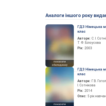
Аналоги іншого року вида
ГДЗ Німецька м
клас
Автори:
С. І. Сотн
Т. Ф. Білоусова
Рік:
2003
показати
обкладинку
ГДЗ Німецька м
клас
Автори:
Г. В. Гого
І. Сотнікова
Рік:
2014
Опис:
5 рік навча
показати