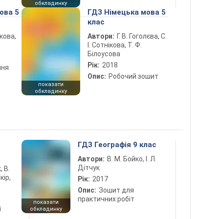
обкладинку
ова 5
ГДЗ Німецька мова 5
клас
ікова,
Автори:
Г. В. Гоголєва, С.
І. Сотнікова, Т. Ф.
Білоусова
Рік:
2018
ння
Опис:
Робочий зошит
показати
обкладинку
5
ГДЗ Географія 9 клас
Автори:
В. М. Бойко, І. Л.
Дітчук
, В.
кір,
Рік:
2017
Опис:
Зошит для
практичних робіт
показати
і
обкладинку