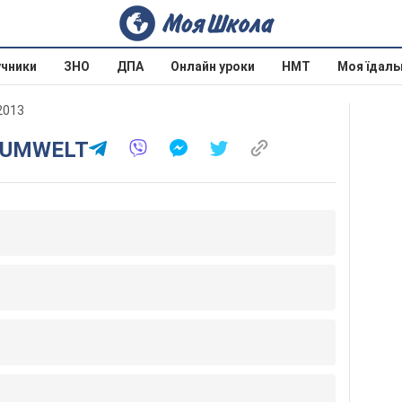
учники
ЗНО
ДПА
Онлайн уроки
НМТ
Моя їдаль
 2013
D UMWELT