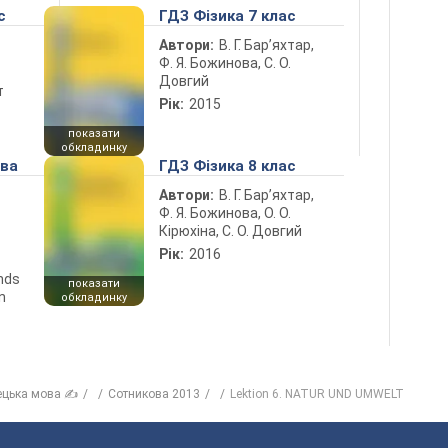
с
ГДЗ Фізика 7 клас
Автори:
В. Г. Бар’яхтар,
Ф. Я. Божинова, С. О.
Довгий
т
Рік:
2015
показати
обкладинку
ова
ГДЗ Фізика 8 клас
Автори:
В. Г. Бар’яхтар,
Ф. Я. Божинова, О. О.
Кірюхіна, С. О. Довгий
Рік:
2016
ends
показати
n
обкладинку
ецька мова ✍
Сотникова 2013
Lektion 6. NATUR UND UMWELT