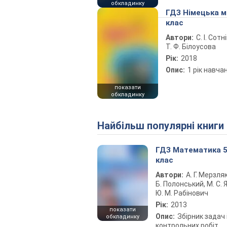
обкладинку
ГДЗ Німецька м
клас
Автори:
С. І. Сотн
Т. Ф. Білоусова
Рік:
2018
Опис:
1 рік навча
показати
обкладинку
Найбільш популярні книги
ГДЗ Математика 
клас
Автори:
А. Г. Мерзляк
Б. Полонський, М. С. Я
Ю. М. Рабінович
Рік:
2013
показати
Опис:
Збірник задач 
обкладинку
контрольних робіт