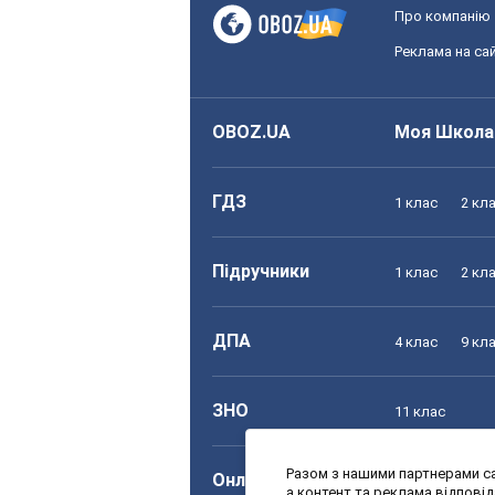
Про компанію
Реклама на сай
OBOZ.UA
Моя Школа
ГДЗ
1 клас
2 кл
Підручники
1 клас
2 кл
ДПА
4 клас
9 кл
ЗНО
11 клас
Разом з нашими партнерами са
Онлайн уроки
1 клас
2 кл
а контент та реклама відпові