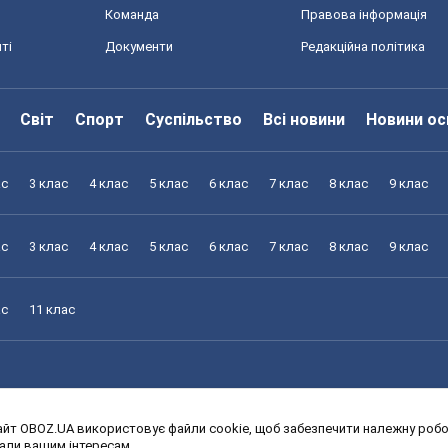
Команда
Правова інформація
ті
Документи
Редакційна політика
Світ
Спорт
Суспільство
Всі новини
Новини ос
ас
3 клас
4 клас
5 клас
6 клас
7 клас
8 клас
9 клас
ас
3 клас
4 клас
5 клас
6 клас
7 клас
8 клас
9 клас
ас
11 клас
йт OBOZ.UA використовує файли cookie, щоб забезпечити належну робот
ас
3 клас
4 клас
5 клас
6 клас
7 клас
8 клас
9 клас
дали вашим інтересам.