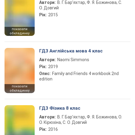
Автори:
В. Г. Бар’яхтар, Ф. Я. Божинова, С.
О. Довгий
Рік:
2015
показати
обкладинку
ГДЗ Англійська мова 4 клас
Автори:
Naomi Simmons
Рік:
2019
Опис:
Family and Friends 4 workbook 2nd
edition
показати
обкладинку
ГДЗ Фізика 8 клас
Автори:
В. Г. Бар’яхтар, Ф. Я. Божинова, О.
О. Кірюхіна, С. О. Довгий
Рік:
2016