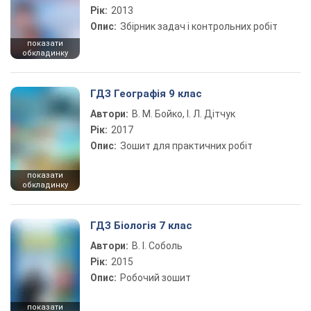
Рік:
2013
Опис:
Збірник задач і контрольних робіт
показати
обкладинку
ГДЗ Географія 9 клас
Автори:
В. М. Бойко, І. Л. Дітчук
Рік:
2017
Опис:
Зошит для практичних робіт
показати
обкладинку
ГДЗ Біологія 7 клас
Автори:
В. І. Соболь
Рік:
2015
Опис:
Робочий зошит
показати