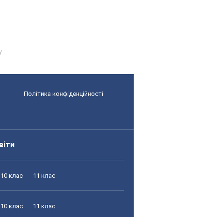
Політика конфіденційності
віти
10 клас
11 клас
10 клас
11 клас