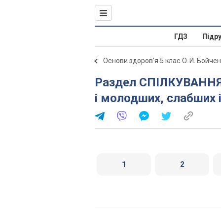
ГДЗ
Підр
Основи здоров'я 5 клас О. И. Бойче
Раздел СПІЛКУВАННЯ І ЗДОРОВ'Я. Повага до старших
і молодших, слабших і 
1
2