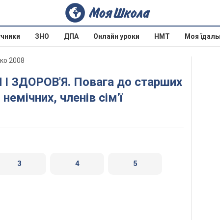
учники
ЗНО
ДПА
Онлайн уроки
НМТ
Моя їдаль
нко 2008
немічних, членів сім'ї
3
4
5