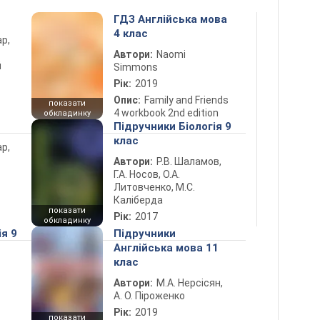
ГДЗ Англійська мова
4 клас
ар,
Автори:
Naomi
й
Simmons
Рік:
2019
Опис:
Family and Friends
показати
4 workbook 2nd edition
обкладинку
Підручники Біологія 9
клас
ар,
Автори:
Р.В. Шаламов,
Г.А. Носов, О.А.
Литовченко, М.С.
Каліберда
показати
Рік:
2017
обкладинку
ія 9
Підручники
Англійська мова 11
клас
Автори:
М.А. Нерсісян,
А. О. Піроженко
Рік:
2019
показати