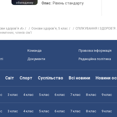
обкладинку
Опис:
Рівень стандарту
ови здоров'я ✍
Основи здоров'я, 5 клас
СПІЛКУВАННЯ І ЗДОРОВ'Я
емічних, членів сім'ї
Команда
Правова інформація
ті
Документи
Редакційна політика
Світ
Спорт
Суспільство
Всі новини
Новини ос
ас
3 клас
4 клас
5 клас
6 клас
7 клас
8 клас
9 клас
ас
3 клас
4 клас
5 клас
6 клас
7 клас
8 клас
9 клас