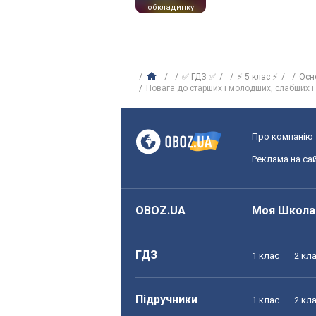
обкладинку
✅ ГДЗ ✅
⚡ 5 клас ⚡
Осн
Повага до старших і молодших, слабших і н
Про компанію
Реклама на сай
OBOZ.UA
Моя Школа
ГДЗ
1 клас
2 кл
Підручники
1 клас
2 кл