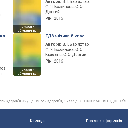
Автори:
В. Г. Бар’яхтар,
Ф. Я. Божинова, С. О.
Довгий
т
Рік:
2015
показати
обкладинку
ова
ГДЗ Фізика 8 клас
Автори:
В. Г. Бар’яхтар,
Ф. Я. Божинова, О. О.
Кірюхіна, С. О. Довгий
Рік:
2016
ends
показати
n
обкладинку
ови здоров'я ✍
Основи здоров'я, 5 клас
СПІЛКУВАННЯ І ЗДОРОВ'Я
Команда
Правова інформація