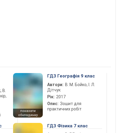
5
ГДЗ Географія 9 клас
Автори:
В. М. Бойко, І. Л.
Дітчук
, В.
кір,
Рік:
2017
Опис:
Зошит для
практичних робіт
показати
і
обкладинку
с
ГДЗ Фізика 7 клас