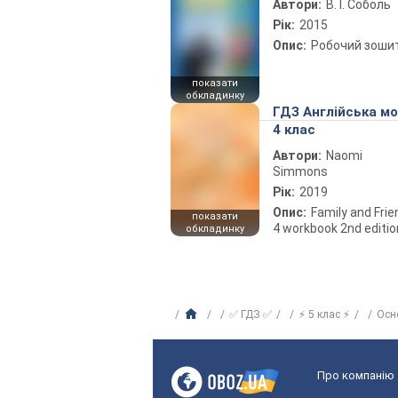
Автори:
В. І. Соболь
Рік:
2015
Опис:
Робочий зоши
показати
обкладинку
ГДЗ Англійська м
4 клас
Автори:
Naomi
Simmons
Рік:
2019
Опис:
Family and Fri
показати
4 workbook 2nd editio
обкладинку
✅ ГДЗ ✅
⚡ 5 клас ⚡
Осн
Про компанію