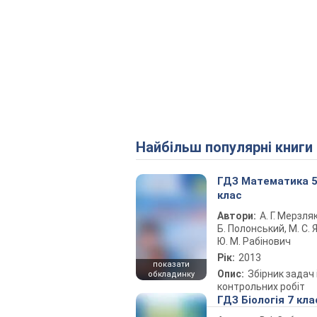
Найбільш популярні книги
ГДЗ Математика 
клас
Автори:
А. Г. Мерзляк
Б. Полонський, М. С. Я
Ю. М. Рабінович
Рік:
2013
показати
Опис:
Збірник задач 
обкладинку
контрольних робіт
ГДЗ Біологія 7 кла