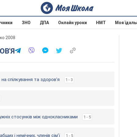
учники
ЗНО
ДПА
Онлайн уроки
НМТ
Моя їдаль
нко 2008
ОВ'Я
 на спілкування та здоров'я
1 - 3
ужніх стосунків між однокласниками
1 - 5
ших і немічних, членів сім'ї
1 - 5