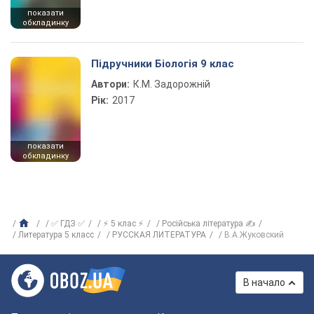
показати
обкладинку
Підручники Біологія 9 клас
Автори:
К.М. Задорожній
Рік:
2017
показати
обкладинку
✅ ГДЗ ✅
⚡ 5 клас ⚡
Російська література ✍
Литература 5 класс
РУССКАЯ ЛИТЕРАТУРА
В.А.Жуковский
В начало