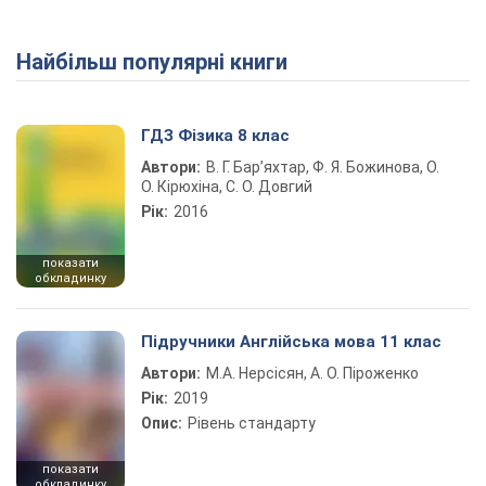
Найбільш популярні книги
Play Video
ГДЗ Фізика 8 клас
Автори:
В. Г. Бар’яхтар, Ф. Я. Божинова, О.
О. Кірюхіна, С. О. Довгий
Рік:
2016
показати
обкладинку
Підручники Англійська мова 11 клас
Автори:
М.А. Нерсісян, А. О. Піроженко
Рік:
2019
Опис:
Рівень стандарту
показати
обкладинку