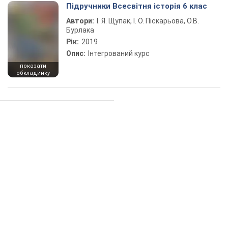
Підручники Всесвітня історія 6 клас
Автори:
І. Я. Щупак, І. О. Піскарьова, О.В.
Бурлака
Рік:
2019
Опис:
Інтегрований курс
показати
обкладинку