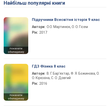
Найбільш популярні книги
Play Video
Підручники Всесвітня історія 9 клас
Автори:
О.О. Мартинюк, О. О. Гісем
Рік:
2017
показати
обкладинку
ГДЗ Фізика 8 клас
Автори:
В. Г. Бар’яхтар, Ф. Я. Божинова, О.
О. Кірюхіна, С. О. Довгий
Рік:
2016
показати
обкладинку