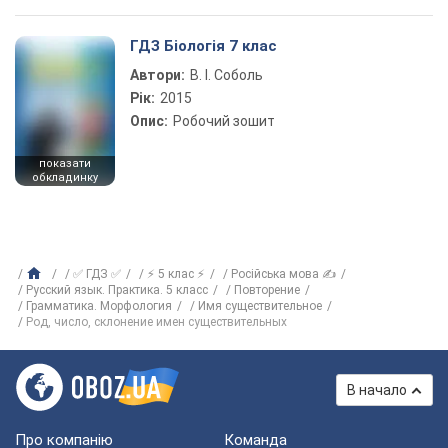
ГДЗ Біологія 7 клас
Автори:
В. І. Соболь
Рік:
2015
Опис:
Робочий зошит
показати
обкладинку
✅ ГДЗ ✅
⚡ 5 клас ⚡
Російська мова ✍
Русский язык. Практика. 5 класс
Повторение
Грамматика. Морфология
Имя существительное
Род, число, склонение имен существительных
В начало
Про компанію
Команда