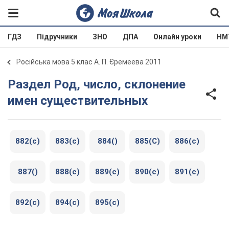
ГДЗ
Підручники
ЗНО
ДПА
Онлайн уроки
НМ
Російська мова 5 клас А. П. Єремеева 2011
Раздел Род, число, склонение
имен существительных
882(с)
883(с)
884()
885(С)
886(с)
887()
888(с)
889(с)
890(с)
891(с)
892(с)
894(с)
895(с)