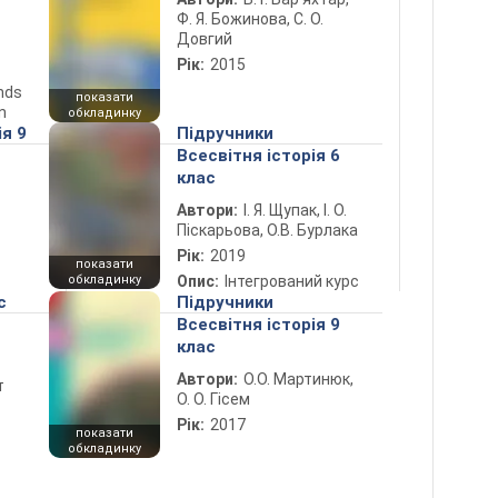
Ф. Я. Божинова, С. О.
Довгий
Рік:
2015
ends
показати
n
обкладинку
ія 9
Підручники
Всесвітня історія 6
клас
Автори:
І. Я. Щупак, І. О.
Піскарьова, О.В. Бурлака
Рік:
2019
показати
обкладинку
Опис:
Інтегрований курс
с
Підручники
Всесвітня історія 9
клас
Автори:
О.О. Мартинюк,
т
О. О. Гісем
Рік:
2017
показати
обкладинку