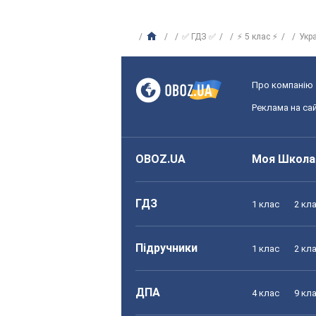
✅ ГДЗ ✅
⚡ 5 клас ⚡
Укр
Про компанію
Реклама на сай
OBOZ.UA
Моя Школа
ГДЗ
1 клас
2 кл
Підручники
1 клас
2 кл
ДПА
4 клас
9 кл