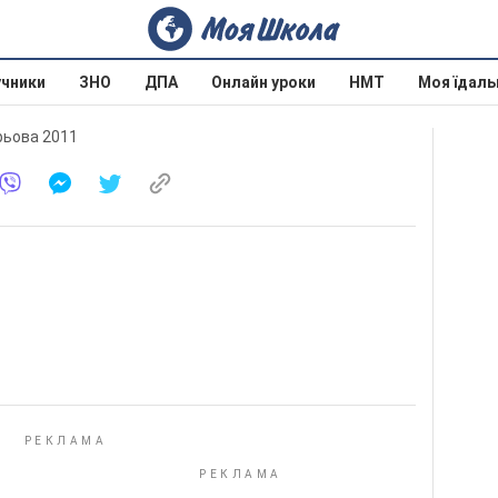
учники
ЗНО
ДПА
Онлайн уроки
НМТ
Моя їдаль
арьова 2011