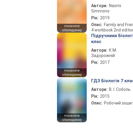
Автори:
Naomi
Simmons
Рік:
2019
Опис:
Family and Fri
показати
4 workbook 2nd editio
обкладинку
Підручники Біолог
клас
Автори:
К.М.
Задорожній
Рік:
2017
показати
обкладинку
ГДЗ Біологія 7 кла
Автори:
В. І. Соболь
Рік:
2015
Опис:
Робочий зоши
показати
обкладинку