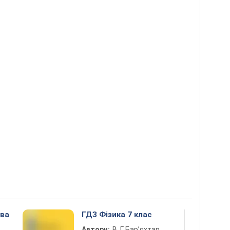
ова
ГДЗ Фізика 7 клас
Автори:
В. Г. Бар’яхтар,