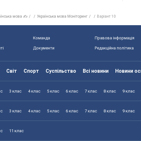
аїнська мова ✍
Українська мова Моніторинг
Варіант 10
Команда
Правова інформація
ті
Документи
Редакційна політика
Світ
Спорт
Суспільство
Всі новини
Новини ос
ас
3 клас
4 клас
5 клас
6 клас
7 клас
8 клас
9 клас
ас
3 клас
4 клас
5 клас
6 клас
7 клас
8 клас
9 клас
ас
11 клас