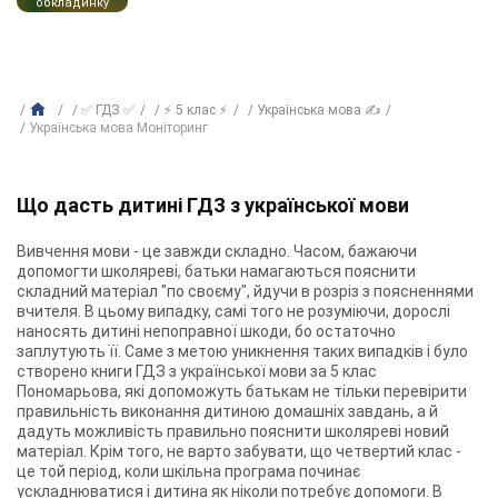
обкладинку
✅ ГДЗ ✅
⚡ 5 клас ⚡
Українська мова ✍
Українська мова Моніторинг
Що дасть дитині ГДЗ з української мови
Вивчення мови - це завжди складно. Часом, бажаючи
допомогти школяреві, батьки намагаються пояснити
складний матеріал "по своєму", йдучи в розріз з поясненнями
вчителя. В цьому випадку, самі того не розуміючи, дорослі
наносять дитині непоправної шкоди, бо остаточно
заплутують її. Саме з метою уникнення таких випадків і було
створено книги ГДЗ з української мови за 5 клас
Пономарьова, які допоможуть батькам не тільки перевірити
правильність виконання дитиною домашніх завдань, а й
дадуть можливість правильно пояснити школяреві новий
матеріал. Крім того, не варто забувати, що четвертий клас -
це той період, коли шкільна програма починає
ускладнюватися і дитина як ніколи потребує допомоги. В