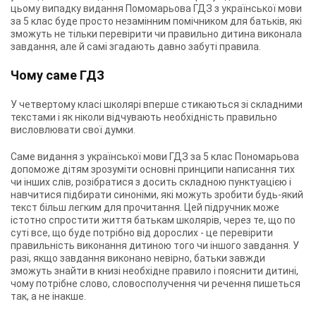
цьому випадку видання Помомарьова ГДЗ з української мови
за 5 клас буде просто незамінним помічником для батьків, які
зможуть не тільки перевірити чи правильно дитина виконала
завдання, але й самі згадають давно забуті правила.
Чому саме ГДЗ
У четвертому класі школярі вперше стикаються зі складними
текстами і як ніколи відчувають необхідність правильно
висловлювати свої думки.
Саме видання з української мови ГДЗ за 5 клас Пономарьова
допоможе дітям зрозуміти основні принципи написання тих
чи інших слів, розібратися з досить складною пунктуацією і
навчитися підбирати синоніми, які можуть зробити будь-який
текст більш легким для прочитання. Цей підручник може
істотно спростити життя батькам школярів, через те, що по
суті все, що буде потрібно від дорослих - це перевірити
правильність виконання дитиною того чи іншого завдання. У
разі, якщо завдання виконано невірно, батьки завжди
зможуть знайти в книзі необхідне правило і пояснити дитині,
чому потрібне слово, словосполучення чи речення пишеться
так, а не інакше.