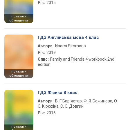
Рік:
2015
показати
обкладинку
ГДЗ Англійська мова 4 клас
Автори:
Naomi Simmons
Рік:
2019
Опис:
Family and Friends 4 workbook 2nd
edition
показати
обкладинку
ГДЗ Фізика 8 клас
Автори:
В. Г. Бар’яхтар, Ф. Я. Божинова, О.
О. Кірюхіна, С. О. Довгий
Рік:
2016
показати