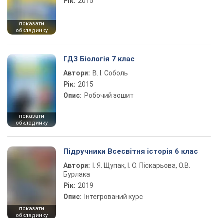
Рік:
2015
показати
обкладинку
ГДЗ Біологія 7 клас
Автори:
В. І. Соболь
Рік:
2015
Опис:
Робочий зошит
показати
обкладинку
Підручники Всесвітня історія 6 клас
Автори:
І. Я. Щупак, І. О. Піскарьова, О.В.
Бурлака
Рік:
2019
Опис:
Інтегрований курс
показати
обкладинку