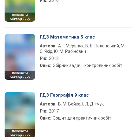
Рік:
2016
показати
обкладинку
ГДЗ Математика 5 клас
Автори:
А. Г. Мерзляк, В. Б. Полонський, М.
С. Якір, Ю. М. Рабінович
Рік:
2013
Опис:
Збірник задач і контрольних робіт
показати
обкладинку
ГДЗ Географія 9 клас
Автори:
В. М. Бойко, І. Л. Дітчук
Рік:
2017
Опис:
Зошит для практичних робіт
показати
обкладинку