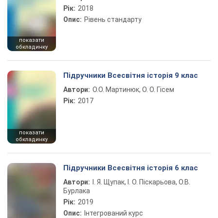
Рік:
2018
Опис:
Рівень стандарту
показати
обкладинку
Підручники Всесвітня історія 9 клас
Автори:
О.О. Мартинюк, О. О. Гісем
Рік:
2017
показати
обкладинку
Підручники Всесвітня історія 6 клас
Автори:
І. Я. Щупак, І. О. Піскарьова, О.В.
Бурлака
Рік:
2019
Опис:
Інтегрований курс