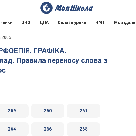
учники
ЗНО
ДПА
Онлайн уроки
НМТ
Моя їдаль
а 2005
лад. Правила переносу слова з
ос
259
260
261
264
266
268