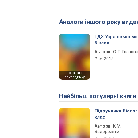
Аналоги іншого року вида
ГДЗ Українська м
5 клас
Автори:
О. П. Глазов
Рік:
2013
показати
обкладинку
Найбільш популярні книги
Підручники Біолог
клас
Автори:
К.М.
Задорожній