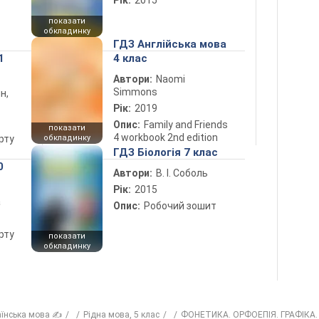
Рік:
2015
показати
обкладинку
ГДЗ Англійська мова
1
4 клас
Автори:
Naomi
Simmons
н,
Рік:
2019
Опис:
Family and Friends
показати
4 workbook 2nd edition
рту
обкладинку
ГДЗ Біологія 7 клас
0
Автори:
В. І. Соболь
Рік:
2015
а
Опис:
Робочий зошит
рту
показати
обкладинку
аїнська мова ✍
Рiдна мова, 5 клас
ФОНЕТИКА. ОРФОЕПІЯ. ГРАФІКА