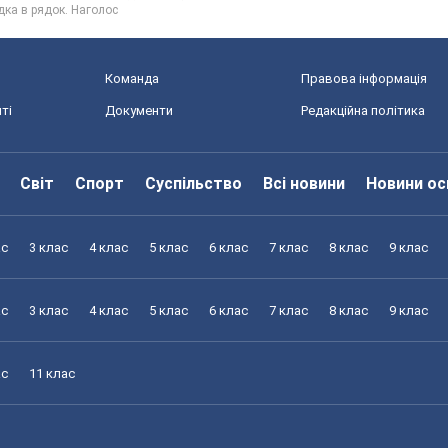
дка в рядок. Наголос
Команда
Правова інформація
ті
Документи
Редакційна політика
Світ
Спорт
Суспільство
Всі новини
Новини ос
ас
3 клас
4 клас
5 клас
6 клас
7 клас
8 клас
9 клас
ас
3 клас
4 клас
5 клас
6 клас
7 клас
8 клас
9 клас
ас
11 клас