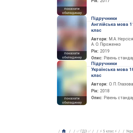
Рік:
2017
показати
обкладинку
Підручники
Англійська мова 1
клас
Автори:
М.А. Нерсіся
А. О. Піроженко
Рік:
2019
показати
обкладинку
Опис:
Рівень станда
Підручники
Українська мова 1
клас
Автори:
О. П. Глазов
Рік:
2018
Опис:
Рівень станда
показати
обкладинку
✅ ГДЗ ✅
⚡ 5 клас ⚡
Укр