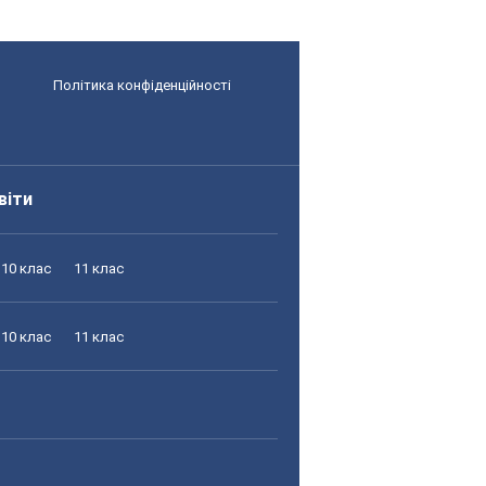
Політика конфіденційності
віти
10 клас
11 клас
10 клас
11 клас