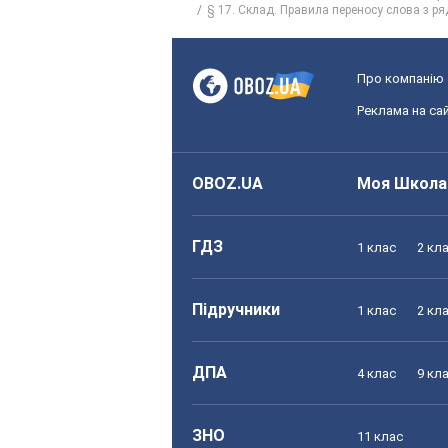
§ 17. Склад. Правила переносу слова з ря
Про компанію
Реклама на сай
OBOZ.UA
Моя Школа
ГДЗ
1 клас
2 кл
Підручники
1 клас
2 кл
ДПА
4 клас
9 кл
ЗНО
11 клас