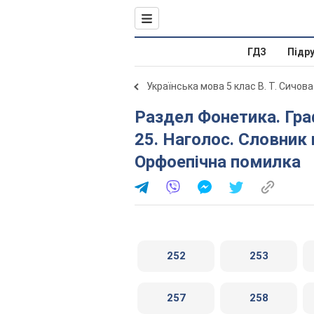
ГДЗ
Підр
Українська мова 5 клас В. Т. Сичова
Раздел Фонетика. Графіка. Орфоепія. Орфографія. §
25. Наголос. Словник 
Орфоепічна помилка
252
253
257
258