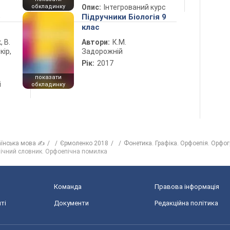
обкладинку
Опис:
Інтегрований курс
5
Підручники Біологія 9
клас
, В.
Автори:
К.М.
кір,
Задорожній
Рік:
2017
показати
і
обкладинку
аїнська мова ✍
Єрмоленко 2018
Фонетика. Графіка. Орфоепія. Орфо
пічний словник. Орфоепічна помилка
Команда
Правова інформація
ті
Документи
Редакційна політика