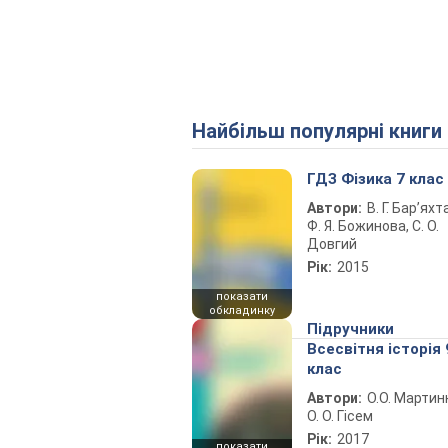
Найбільш популярні книги
ГДЗ Фізика 7 клас
Автори:
В. Г. Бар’яхт
Ф. Я. Божинова, С. О.
Довгий
Рік:
2015
показати
обкладинку
Підручники
Всесвітня історія 
клас
Автори:
О.О. Мартин
О. О. Гісем
Рік:
2017
показати