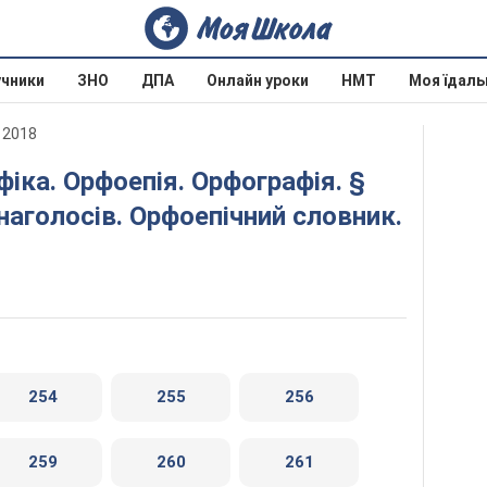
учники
ЗНО
ДПА
Онлайн уроки
НМТ
Моя їдаль
 2018
наголосів. Орфоепічний словник.
254
255
256
259
260
261