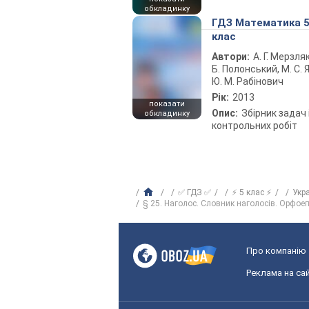
обкладинку
ГДЗ Математика 
клас
Автори:
А. Г. Мерзляк
Б. Полонський, М. С. Я
Ю. М. Рабінович
Рік:
2013
показати
Опис:
Збірник задач 
обкладинку
контрольних робіт
✅ ГДЗ ✅
⚡ 5 клас ⚡
Укр
§ 25. Наголос. Словник наголосів. Орфое
Про компанію
Реклама на сай