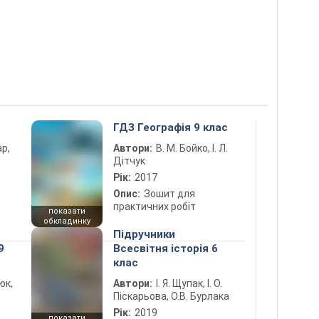
ГДЗ Географія 9 клас
ар,
Автори:
В. М. Бойко, І. Л.
Дітчук
Рік:
2017
Опис:
Зошит для
практичних робіт
показати
обкладинку
Підручники
9
Всесвітня історія 6
клас
юк,
Автори:
І. Я. Щупак, І. О.
Піскарьова, О.В. Бурлака
Рік:
2019
показати