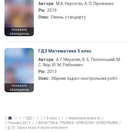
Автори:
М.А. Нерсісян, А. О. Піроженко
Рік:
2019
Опис:
Рівень стандарту
показати
обкладинку
ГДЗ Математика 5 клас
Автори:
А. Г. Мерзляк, В. Б. Полонський, М.
С. Якір, Ю. М. Рабінович
Рік:
2013
Опис:
Збірник задач і контрольних робіт
показати
обкладинку
✅ ГДЗ ✅
⚡ 5 клас ⚡
Українська мова ✍
Глазова 2013
ФОНЕТИКА. ГРАФІКА. ОРФОЕПІЯ. ОРФОГРАФІЯ
§ 20. Звуки мови й звуки мовлення