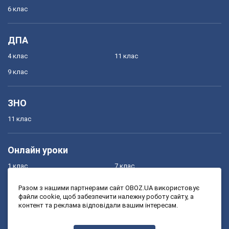
6 клас
ДПА
4 клас
11 клас
9 клас
ЗНО
11 клас
Онлайн уроки
1 клас
7 клас
2 клас
8 клас
Разом з нашими партнерами сайт OBOZ.UA використовує
файли cookie, щоб забезпечити належну роботу сайту, а
3 клас
9 клас
контент та реклама відповідали вашим інтересам.
4 клас
10 клас