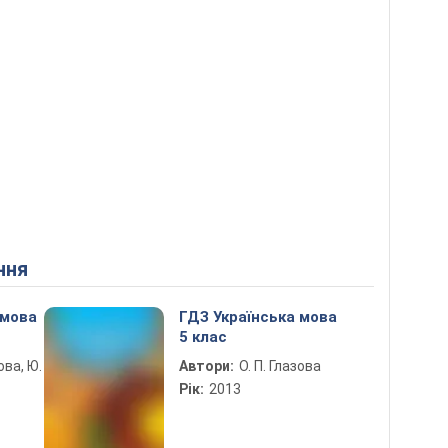
ння
 мова
ГДЗ Українська мова
5 клас
ова, Ю.
Автори:
О. П. Глазова
Рік:
2013