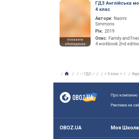
ГДЗ Англійська м
4 клас
Автори:
Naomi
Simmons
Рік:
2019
Опис:
Family and Fri
показати
4 workbook 2nd editio
обкладинку
✅ ГДЗ ✅
⚡ 5 клас ⚡
Укр
Про компанію
Реклама на сай
OBOZ.UA
Моя Школа