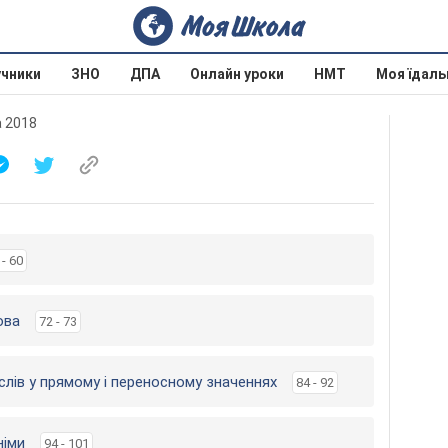
учники
ЗНО
ДПА
Онлайн уроки
НМТ
Моя їдаль
а 2018
 - 60
ова
72 - 73
слів у прямому і переносному значеннях
84 - 92
німи
94 - 101