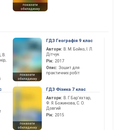
показати
обкладинку
5
ГДЗ Географія 9 клас
Автори:
В. М. Бойко, І. Л.
Дітчук
, В.
кір,
Рік:
2017
Опис:
Зошит для
практичних робіт
показати
і
обкладинку
с
ГДЗ Фізика 7 клас
Автори:
В. Г. Бар’яхтар,
Ф. Я. Божинова, С. О.
Довгий
т
Рік:
2015
показати
обкладинку