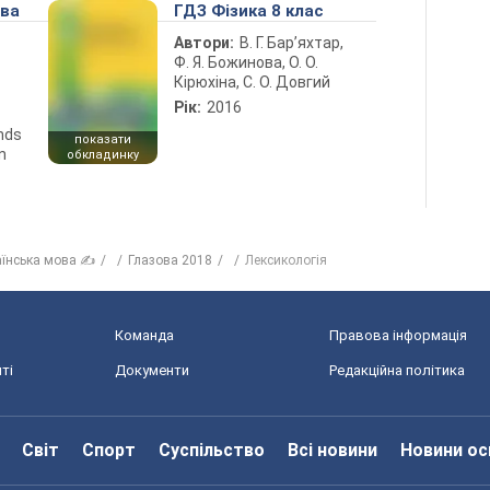
ова
ГДЗ Фізика 8 клас
Автори:
В. Г. Бар’яхтар,
Ф. Я. Божинова, О. О.
Кірюхіна, С. О. Довгий
Рік:
2016
ends
показати
n
обкладинку
аїнська мова ✍
Глазова 2018
Лексикологія
Команда
Правова інформація
ті
Документи
Редакційна політика
Світ
Спорт
Суспільство
Всі новини
Новини ос