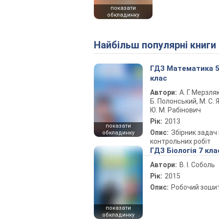
показати
обкладинку
Найбільш популярні книги
ГДЗ Математика 
клас
Автори:
А. Г. Мерзляк
Б. Полонський, М. С. Я
Ю. М. Рабінович
Рік:
2013
показати
Опис:
Збірник задач 
обкладинку
контрольних робіт
ГДЗ Біологія 7 кла
Автори:
В. І. Соболь
Рік:
2015
Опис:
Робочий зоши
показати
обкладинку