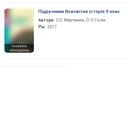
Підручники Всесвітня історія 9 клас
Автори:
О.О. Мартинюк, О. О. Гісем
Рік:
2017
показати
обкладинку