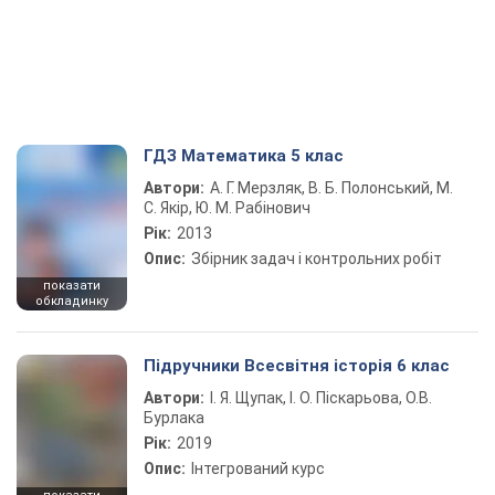
ГДЗ Математика 5 клас
Автори:
А. Г. Мерзляк, В. Б. Полонський, М.
С. Якір, Ю. М. Рабінович
Рік:
2013
Опис:
Збірник задач і контрольних робіт
показати
обкладинку
Підручники Всесвітня історія 6 клас
Автори:
І. Я. Щупак, І. О. Піскарьова, О.В.
Бурлака
Рік:
2019
Опис:
Інтегрований курс