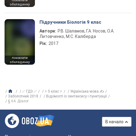
показати
обкладинку
Підручники Біологія 9 клас
Автори:
Р.В. Шаламов, Г.А. Носов, О.А.
Литовченко, М.С. Каліберда
Рік:
2017
показати
обкладинку
✅ ГДЗ ✅
⚡ 5 клас ⚡
Українська мова ✍
Заболотний 2018
Відомості із синтаксису і пунктуації
§ 64. Діалог
В начало