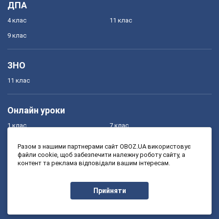
ДПА
4 клас
11 клас
9 клас
ЗНО
11 клас
Онлайн уроки
1 клас
7 клас
2 клас
8 клас
Разом з нашими партнерами сайт OBOZ.UA використовує
файли cookie, щоб забезпечити належну роботу сайту, а
3 клас
9 клас
контент та реклама відповідали вашим інтересам.
4 клас
10 клас
5 клас
11 клас
Прийняти
6 клас