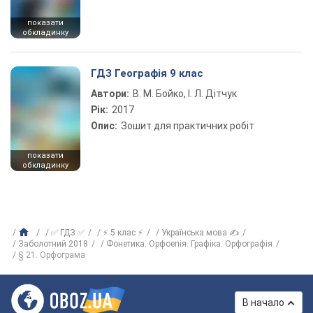
показати
обкладинку
ГДЗ Географія 9 клас
Автори:
В. М. Бойко, І. Л. Дітчук
Рік:
2017
Опис:
Зошит для практичних робіт
показати
обкладинку
✅ ГДЗ ✅
⚡ 5 клас ⚡
Українська мова ✍
Заболотний 2018
Фонетика. Орфоепія. Графіка. Орфографія
§ 21. Орфограма
В начало