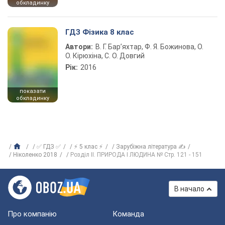
обкладинку
ГДЗ Фізика 8 клас
Автори:
В. Г. Бар’яхтар, Ф. Я. Божинова, О.
О. Кірюхіна, С. О. Довгий
Рік:
2016
показати
обкладинку
✅ ГДЗ ✅
⚡ 5 клас ⚡
Зарубіжна література ✍
Ніколенко 2018
Розділ II. ПРИРОДА І ЛЮДИНА № Стр. 121 - 151
В начало
Про компанію
Команда