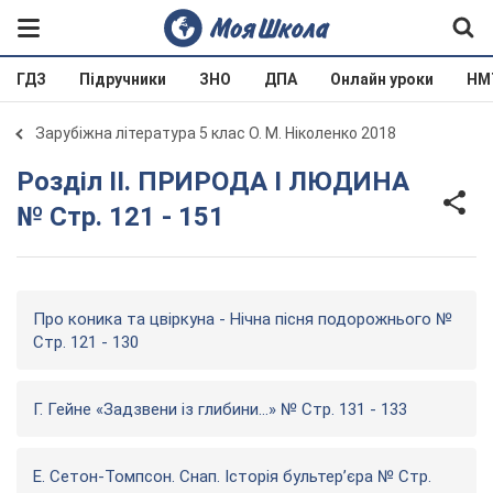
ГДЗ
Підручники
ЗНО
ДПА
Онлайн уроки
НМ
Зарубіжна література 5 клас О. М. Ніколенко 2018
Розділ II. ПРИРОДА І ЛЮДИНА
№ Стр. 121 - 151
Про коника та цвіркуна - Нічна пісня подорожнього №
Стр. 121 - 130
Г. Гейне «Задзвени із глибини...» № Стр. 131 - 133
Е. Сетон-Томпсон. Снап. Історія бультер’єра № Стр.